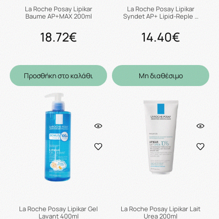
La Roche Posay Lipikar
La Roche Posay Lipikar
Baume AP+MAX 200ml
Syndet AP+ Lipid-Reple …
18.72€
14.40€
Προσθήκη στο καλάθι
Μη διαθέσιμο
La Roche Posay Lipikar Gel
La Roche Posay Lipikar Lait
Lavant 400ml
Urea 200ml