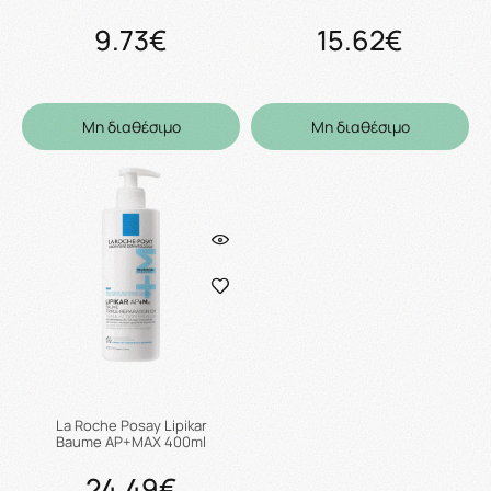
9.73€
15.62€
Μη διαθέσιμο
Μη διαθέσιμο
La Roche Posay Lipikar
Baume AP+MAX 400ml
24.49€