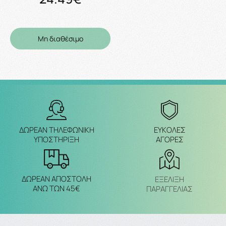
Μη διαθέσιμο
ΔΩΡΕΑΝ ΤΗΛΕΦΩΝΙΚΗ
ΕΥΚΟΛΕΣ
ΥΠΟΣΤΗΡΙΞΗ
ΑΓΟΡΕΣ
ΔΩΡΕΑΝ ΑΠΟΣΤΟΛΗ
ΕΞΈΛΙΞΗ
ΑΝΩ ΤΩΝ 45€
ΠΑΡΑΓΓΕΛΙΑΣ