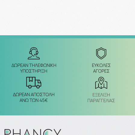
ΔΩΡΕΑΝ ΤΗΛΕΦΩΝΙΚΗ
ΕΥΚΟΛΕΣ
ΥΠΟΣΤΗΡΙΞΗ
ΑΓΟΡΕΣ
ΔΩΡΕΑΝ ΑΠΟΣΤΟΛΗ
ΕΞΈΛΙΞΗ
ΑΝΩ ΤΩΝ 45€
ΠΑΡΑΓΓΕΛΙΑΣ