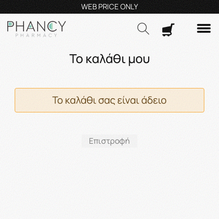
45€*
.μ.–14:30μ.μ
WEB PRICE ONLY
Τηλεφ
Αναζήτηση
Το καλάθι μου
Το καλάθι σας είναι άδειο
Επιστροφή