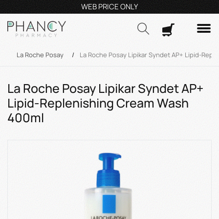
Τηλεφωνικές Παραγγελίες: 23210 59995
Δευ- Πα
9:00π.μ.
Δωρ
Αναζήτηση
/
La Roche Posay
/
La Roche Posay Lipikar Syndet AP+ Lipid-Rep
La Roche Posay Lipikar Syndet AP+
Lipid-Replenishing Cream Wash
400ml