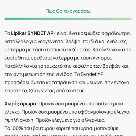
Πως θα το αγοράσω
Το
Lipikar SYNDET AP+
είναι ένα κρεμώδες αφρόλουτρο,
κατάλληλο για νεογέννητα, βρέφη, παιδιά και ενήλικες
με δέρμα με τάση ατοπικού εκζέματος.
Κατάλληλο για το
ευαίσθητο, ερεθισμένο δέρμα με τάση κνησμού.
Κατάλληλο για το τριχωτό της κεφαλής των βρεφών και
την αντιμετώπιση της νινίδας. Το Syndet AP+
προσφέρει άμεση καταπράυνση και μειώνει την έντονη
ξηρότητα, ξεκινώντας από το ντους.
Χωρίς άρωμα.
Προϊόν δοκιμασμένο υπό παιδιατρικό
έλεγχο. Προϊόν δοκιμασμένο υπό οφθαλμολογικό έλεγχο.
Υψηλή ανοχή. Προϊόν ελεγμένο για αλλεργίες.
Το 100% του βουτύρου καριτέ που χρησιμοποιούμε