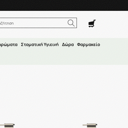
. Σαβ. 8:00π.μ.–14:30μ.μ
αζήτηση
ηρώματα
Στοματική Υγιεινή
Δώρα
Φαρμακείο