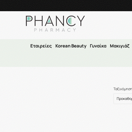
Τηλεφωνικές Παραγγελί
Εταιρείες
Korean Beauty
Γυναίκα
Μακιγιάζ
Ταξινόμησ