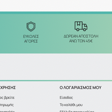
ΔΩΡΕΑΝ ΑΠΟΣΤΟΛΗ
ΕΥΚΟΛΕΣ
ΑΝΩ ΤΩΝ 45€
ΑΓΟΡΕΣ
 ΧΡΗΣΗΣ
Ο ΛΟΓΑΡΙΑΣΜΌΣ ΜΟΥ
ας βρείτε
Είσοδος
πληρωμής
Το καλάθι μου
ποστολής
Εξέλιξη παραγγελίας