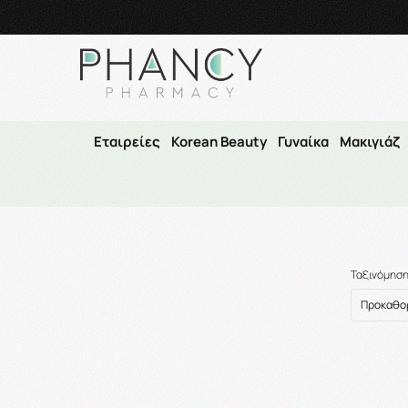
Τηλεφωνικές Παραγγελί
Εταιρείες
Korean Beauty
Γυναίκα
Μακιγιάζ
Ταξινόμησ