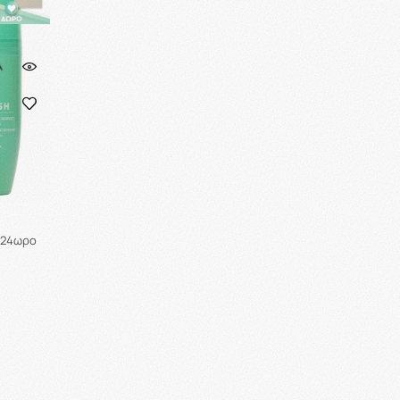
h 24ωρο