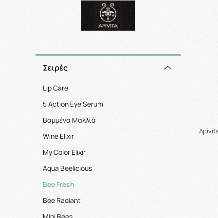
Σειρές
Lip Care
5 Action Eye Serum
Βαμμένα Μαλλιά
Apivi
Wine Elixir
My Color Elixir
Aqua Beelicious
Bee Fresh
Bee Radiant
Mini Bees