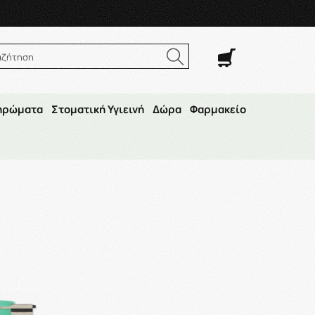
. Σαβ. 8:00π.μ.–14:30μ.μ
αζήτηση
ηρώματα
Στοματική Υγιεινή
Δώρα
Φαρμακείο