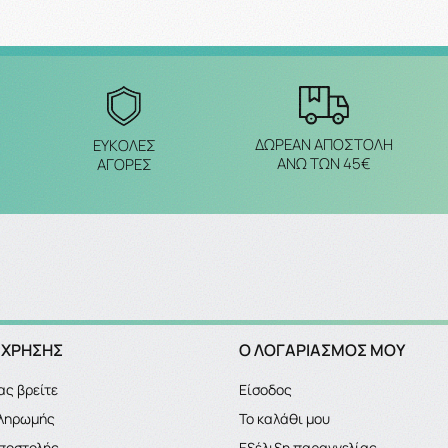
ΔΩΡΕΑΝ ΑΠΟΣΤΟΛΗ
ΕΥΚΟΛΕΣ
ΑΝΩ ΤΩΝ 45€
ΑΓΟΡΕΣ
 ΧΡΗΣΗΣ
Ο ΛΟΓΑΡΙΑΣΜΌΣ ΜΟΥ
ας βρείτε
Είσοδος
πληρωμής
Το καλάθι μου
ποστολής
Εξέλιξη παραγγελίας