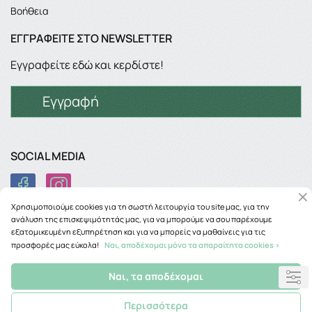
Βοήθεια
ΕΓΓΡΑΦΕΊΤΕ ΣΤΟ NEWSLETTER
Εγγραφείτε εδώ και κερδίστε!
Εγγραφή
SOCIAL MEDIA
Χρησιμοποιούμε cookies για τη σωστή λειτουργία του site μας, για την
ανάλυση της επισκεψιμότητάς μας, για να μπορούμε να σου παρέχουμε
εξατομικευμένη εξυπηρέτηση και για να μπορείς να μαθαίνεις για τις
προσφορές μας εύκολα!
Ναι, αποδέχομαι μόνο τα απαραίτητα cookies >
Copyright © 2026
phancy.gr
Ναι, τα αποδέχομαι
Περισσότερα