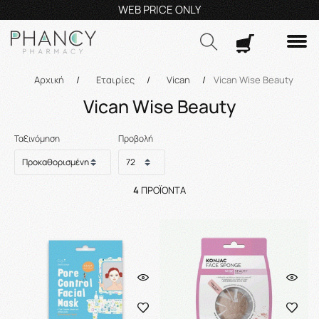
RICE ONLY
Τηλεφωνικές Παραγγελίες: 23210 5
Αναζήτηση
Αρχική
/
Εταιρίες
/
Vican
/
Vican Wise Beauty
Vican Wise Beauty
Ταξινόμηση
Προβολή
4
ΠΡΟΪΌΝΤΑ