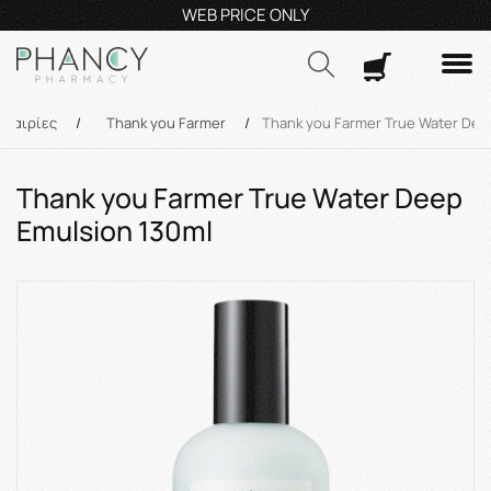
Τηλεφωνικές Παραγγελίες: 23210 59995
Δευ- Πα
9:00π.μ.
Δωρ
Αναζήτηση
Εταιρίες
/
Thank you Farmer
/
Thank you Farmer True Water Dee
Thank you Farmer True Water Deep
Emulsion 130ml