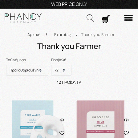
Τηλεφωνικές Παραγγελίες: 23210 59995
Δευ- Πα
9:00π.μ.
Δωρ
Αναζήτηση
Αρχική
/
Εταιρίες
/
Thank you Farmer
Thank you Farmer
Ταξινόμηση
Προβολή
12
ΠΡΟΪΌΝΤΑ