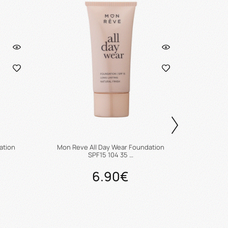
ation
Mon Reve All Day Wear Foundation
Mon Re
SPF15 104 35 …
6.90€