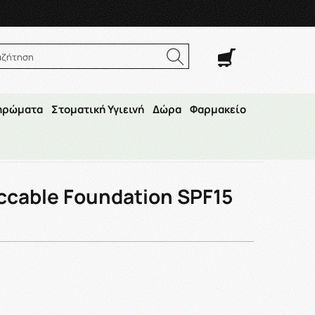
. Σαβ. 8:00π.μ.–14:30μ.μ
αζήτηση
ηρώματα
Στοματική Υγιεινή
Δώρα
Φαρμακείο
15 107 30ml
ccable Foundation SPF15