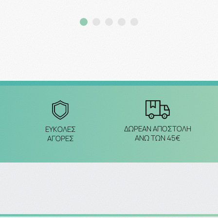
Προσθήκη στο καλάθι
Προσθήκη στο καλάθ
ΔΩΡΕΑΝ ΑΠΟΣΤΟΛΗ
ΕΥΚΟΛΕΣ
ΑΝΩ ΤΩΝ 45€
ΑΓΟΡΕΣ