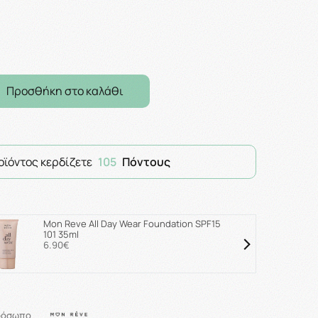
Προσθήκη στο καλάθι
οϊόντος κερδίζετε
105
Πόντους
Mon Reve All Day Wear Foundation SPF15
101 35ml
6.90€
ρόσωπο