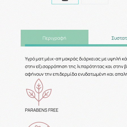
Περιγραφή
Συστατ
Υγρό ματ
μέικ-απ
μακράς διάρκειας με υψηλή κά
στην εξισορρόπηση της λιπαρότητας και στην βε
αφήνουν την επιδερμίδα ενυδατωμένη και απαλή.
PARABENS FREE