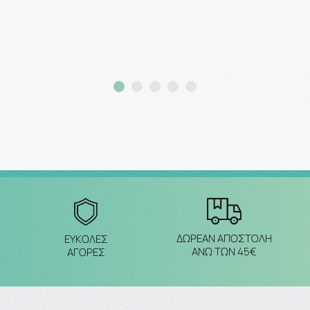
Προσθήκη στο καλάθι
Προσθήκη στο καλάθ
ΔΩΡΕΑΝ ΑΠΟΣΤΟΛΗ
ΕΥΚΟΛΕΣ
ΑΝΩ ΤΩΝ 45€
ΑΓΟΡΕΣ