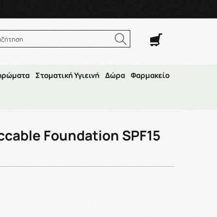
. Σαβ. 8:00π.μ.–14:30μ.μ
αζήτηση
ηρώματα
Στοματική Υγιεινή
Δώρα
Φαρμακείο
15 106 30ml
ccable Foundation SPF15