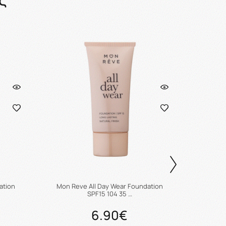
ation
Mon Reve All Day Wear Foundation
Mon Re
SPF15 104 35 …
6.90€