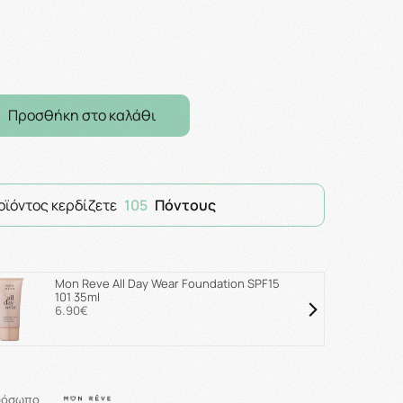
Προσθήκη στο καλάθι
οϊόντος κερδίζετε
105
Πόντους
Mon Reve All Day Wear Foundation SPF15
101 35ml
6.90€
ρόσωπο