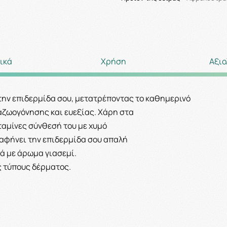
ικά
Χρήση
Αξιο
την επιδερμίδα σου, μετατρέποντας το καθημερινό
αζωογόνησης και ευεξίας. Χάρη στα
ταμίνες σύνθεσή του με χυμό
 αφήνει την επιδερμίδα σου απαλή
ά με άρωμα γιασεμί.
ς τύπους δέρματος.