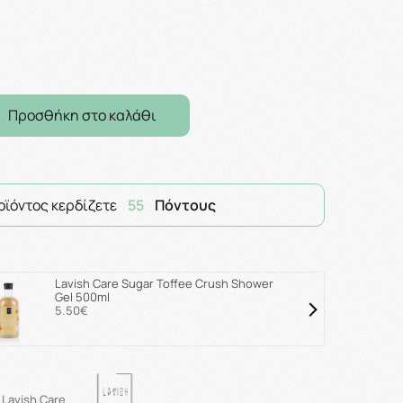
Προσθήκη στο καλάθι
οϊόντος κερδίζετε
55
Πόντους
Lavish Care Sugar Toffee Crush Shower
Gel 500ml
5.50€
Lavish Care