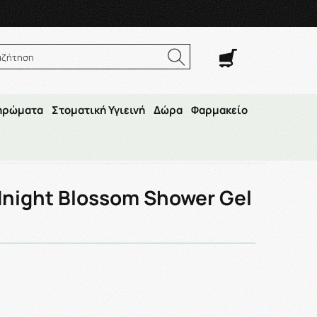
. Σαβ. 8:00π.μ.–14:30μ.μ
αζήτηση
ηρώματα
Στοματική Υγιεινή
Δώρα
Φαρμακείο
er Gel 500ml
dnight Blossom Shower Gel