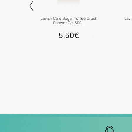
ower Gel
Lavish Care Sugar Toffee Crush
Lav
Shower Gel 500 …
5.50€
άθι
Προσθήκη στο καλάθι