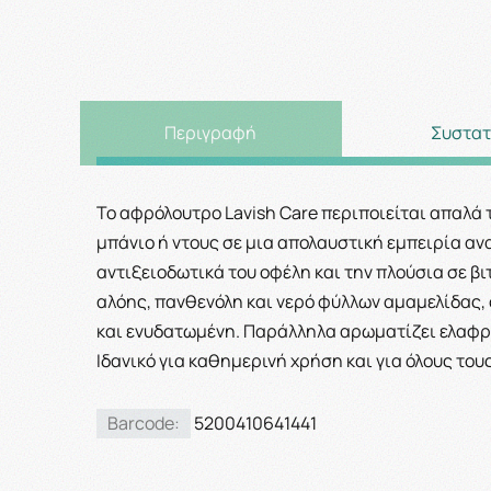
Περιγραφή
Συστατ
Το αφρόλουτρο Lavish Care περιποιείται απαλά 
μπάνιο ή ντους σε μια απολαυστική εμπειρία αν
αντιξειοδωτικά του οφέλη και την πλούσια σε βι
αλόης, πανθενόλη και νερό φύλλων αμαμελίδας,
και ενυδατωμένη. Παράλληλα αρωματίζει ελαφρ
Ιδανικό για καθημερινή χρήση και για όλους του
Barcode:
5200410641441