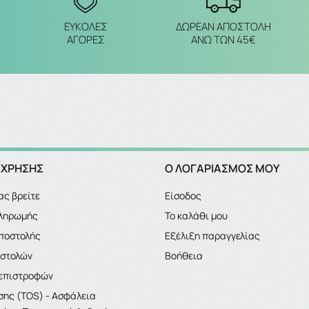
ΔΩΡΕΑΝ ΑΠΟΣΤΟΛΗ
ΕΥΚΟΛΕΣ
ΑΝΩ ΤΩΝ 45€
ΑΓΟΡΕΣ
 ΧΡΗΣΗΣ
Ο ΛΟΓΑΡΙΑΣΜΌΣ ΜΟΥ
ας βρείτε
Είσοδος
πληρωμής
Το καλάθι μου
ποστολής
Εξέλιξη παραγγελίας
οστολών
Βοήθεια
 επιστροφών
σης (TOS) - Ασφάλεια