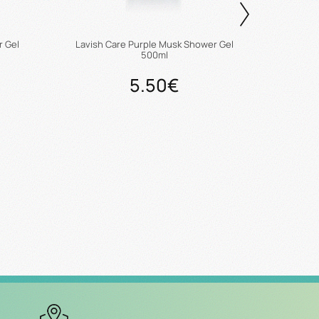
r Gel
Lavish Care Purple Musk Shower Gel
Lavish 
500ml
5.50€
ι
Προσθήκη στο καλάθι
Πρ