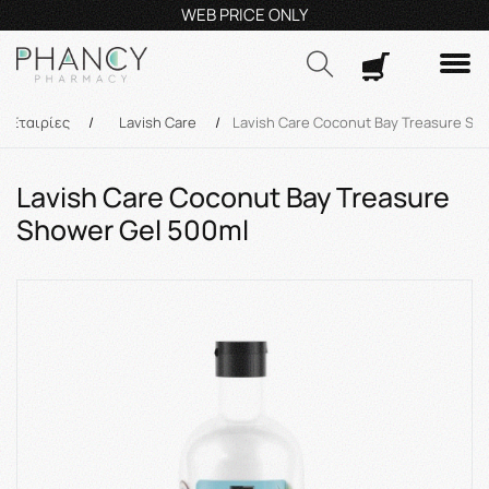
Τηλεφωνικές Παραγγελίες: 23210 59995
Δευ- Πα
9:00π.μ.
Δωρ
Αναζήτηση
Εταιρίες
/
Lavish Care
/
Lavish Care Coconut Bay Treasure Sh
Lavish Care Coconut Bay Treasure
Shower Gel 500ml