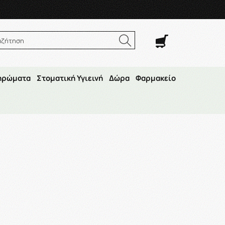
. Σαβ. 8:00π.μ.–14:30μ.μ
αζήτηση
ηρώματα
Στοματική Υγιεινή
Δώρα
Φαρμακείο