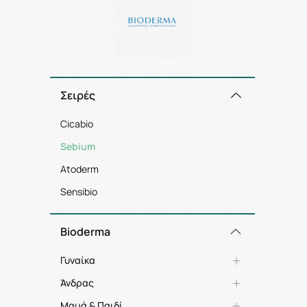
Σειρές
Cicabio
Sebium
Atoderm
Sensibio
Bioderma
Γυναίκα
Άνδρας
Μαμά & Παιδί