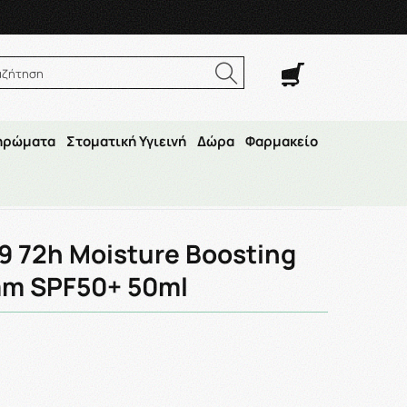
. Σαβ. 8:00π.μ.–14:30μ.μ
αζήτηση
ηρώματα
Στοματική Υγιεινή
Δώρα
Φαρμακείο
id Cream SPF50+ 50ml
89 72h Moisture Boosting
eam SPF50+ 50ml