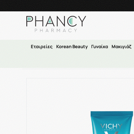
Τηλεφωνικές Παραγγελί
Εταιρείες
Korean Beauty
Γυναίκα
Μακιγιάζ
Αρχική
/
Ετα