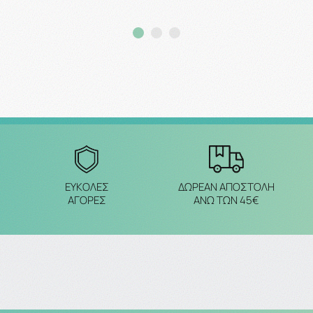
Προσθήκη στο καλάθι
Προσθήκη στο καλάθ
ΔΩΡΕΑΝ ΑΠΟΣΤΟΛΗ
ΕΥΚΟΛΕΣ
ΑΝΩ ΤΩΝ 45€
ΑΓΟΡΕΣ