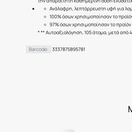
την απαραίτητη καθημερινή δόση ενυδατικώ
Ανάλαφρη, λεπτόρρευστη υφή για λα
100% όσων χρησιμοποίησαν το προϊόν 
97% όσων χρησιμοποίησαν το προϊόν ε
* ** Αυτοαξιολόγηση, 105 άτομα, μετά από 
Barcode:
3337875895781