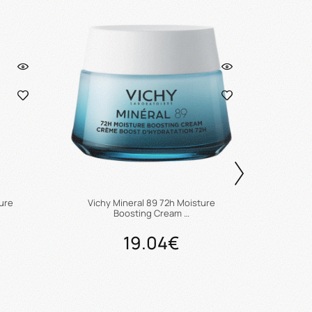
ure
Vichy Mineral 89 72h Moisture
Vichy Mi
Boosting Cream …
19.04€