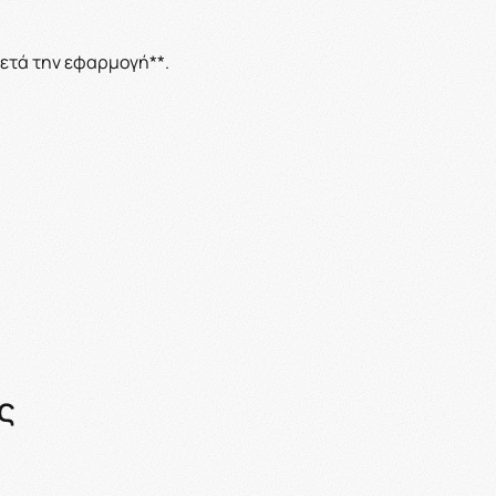
μετά την εφαρμογή**.
ς