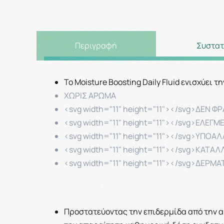
Περιγραφή
Συστατ
Το Moisture Boosting Daily Fluid ενισχύει 
ΧΩΡΙΣ ΑΡΩΜΑ
<svg width="11" height="11">
</svg>
ΔΕΝ ΦΡ
<svg width="11" height="11">
</svg>
ΕΛΕΓΜΕ
<svg width="11" height="11">
</svg>
ΥΠΟΑΛ
<svg width="11" height="11">
</svg>
ΚΑΤΑΛΛ
<svg width="11" height="11">
</svg>
ΔΕΡΜΑ
Προστατεύοντας την επιδερμίδα από την ακ