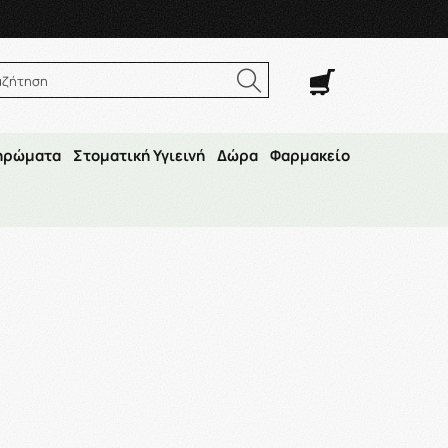
. Σαβ. 8:00π.μ.–14:30μ.μ
αζήτηση
ηρώματα
Στοματική Υγιεινή
Δώρα
Φαρμακείο