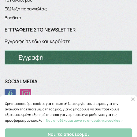
Εξέλιξη παραγγελίας
Βοήθεια
ΕΓΓΡΑΦΕΊΤΕ ΣΤΟ NEWSLETTER
Εγγραφείτε εδώ και κερδίστε!
Εγγραφή
SOCIAL MEDIA
Χρησιμοποιούμε cookies για τη σωστή λειτουργία του site μας, για την
ανάλυση της επισκεψιμότητάς μας, για να μπορούμε να σου παρέχουμε
εξατομικευμένη εξυπηρέτηση και για να μπορείς να μαθαίνεις για τις
προσφορές μας εύκολα!
Ναι, αποδέχομαι μόνο τα απαραίτητα cookies >
Copyright © 2026
phancy.gr
Ναι, τα αποδέχομαι