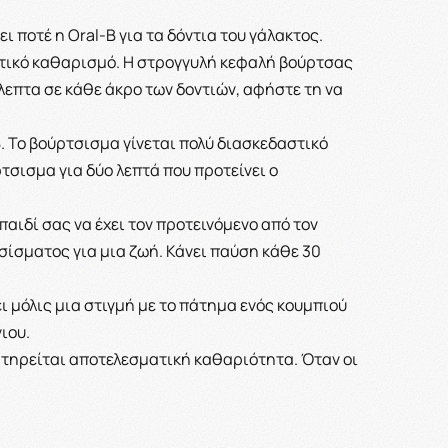
 ποτέ η Oral-B για τα δόντια του γάλακτος.
ετικό καθαρισμό. Η στρογγυλή κεφαλή βούρτσας
λεπτα σε κάθε άκρο των δοντιών, αφήστε τη να
B. Το βούρτσισμα γίνεται πολύ διασκεδαστικό
τσισμα για δύο λεπτά που προτείνει ο
 παιδί σας να έχει τον προτεινόμενο από τον
ίσματος για μια ζωή. Κάνει παύση κάθε 30
 μόλις μια στιγμή με το πάτημα ενός κουμπιού
ιου.
ατηρείται αποτελεσματική καθαριότητα. Όταν οι