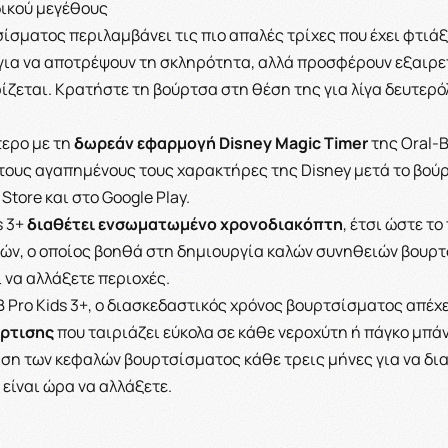
ικού μεγέθους
σματος περιλαμβάνει τις πιο απαλές τρίχες που έχει φτιάξει
για να αποτρέψουν τη σκληρότητα, αλλά προσφέρουν εξαιρ
ζεται. Κρατήστε τη βούρτσα στη θέση της για λίγα δευτερό
ερο με τη
δωρεάν εφαρμογή Disney Magic Timer
της Oral-
τους αγαπημένους τους χαρακτήρες της Disney μετά το βούρ
tore και στο Google Play.
s 3+
διαθέτει ενσωματωμένο χρονοδιακόπτη
, έτσι ώστε το
ών, ο οποίος βοηθά στη δημιουργία καλών συνηθειών βουρτσ
 να αλλάξετε περιοχές.
Pro Kids 3+, ο διασκεδαστικός χρόνος βουρτσίσματος απέχει
όρτισης
που ταιριάζει εύκολα σε κάθε νεροχύτη ή πάγκο μπάν
αση των κεφαλών βουρτσίσματος κάθε τρεις μήνες για να δι
είναι ώρα να αλλάξετε.