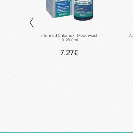
thpaste
Intermed Chlorhexil Mouthwash
Ap
0.12%0ml
7.27€
άθι
Προσθήκη στο καλάθι