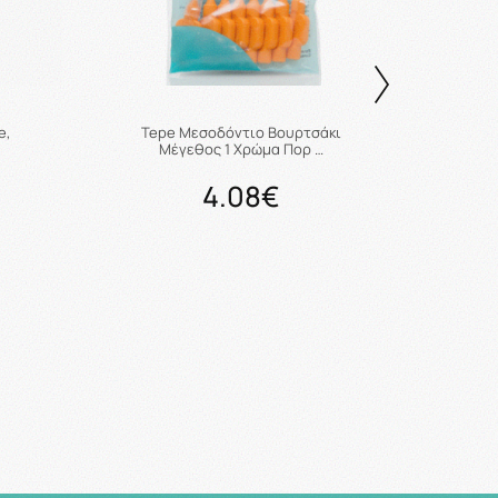
e,
Tepe Μεσοδόντιο Βουρτσάκι
Tep
Μέγεθος 1 Χρώμα Πορ …
Μ
4.08€
ι
Προσθήκη στο καλάθι
Πρ