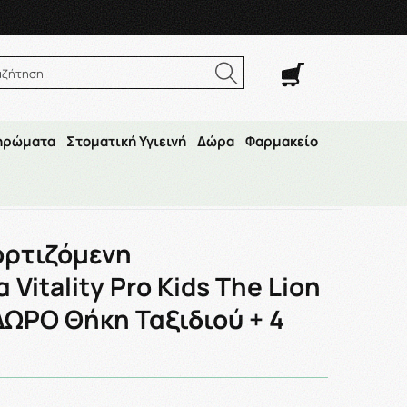
. Σαβ. 8:00π.μ.–14:30μ.μ
αζήτηση
ηρώματα
Στοματική Υγιεινή
Δώρα
Φαρμακείο
 3ετών+ & ΔΩΡΟ Θήκη Ταξιδιού + 4 Αυτοκόλλητα
ορτιζόμενη
Vitality Pro Kids The Lion
ΔΩΡΟ Θήκη Ταξιδιού + 4