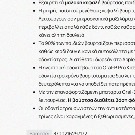
Εξαιρετικά
μαλακή κεφαλή
βούρτσας παιδ
Η μικρή, παιδικού μεγέθους κεφαλή βουρτσί
Λειτουργούν σαν μικροσκοπικά μαξιλάρια 
περιβάλλει απαλά κάθε δόντι καθώς καθαρί
κάνει όλη τη δουλειά.
Το 90% των παιδιών βουρτσίζουν περισσότ
καθώς κερδίζουν εικονικά αυτοκόλλητα με 
οδοντίατρος. Διατίθεται δωρεάν στο Apple S
Η ηλεκτρική οδοντόβουρτσα Oral-B Pro Kid
οδοντίατρο χρόνο βουρτσίσματος δύο λεπτ
δευτερόλεπτα για να υποδείξει πότε πρέπει
Με την επαναφορτιζόμενη μπαταρία Oral-B 
λειτουργίας.
Η βούρτσα διαθέτει βάση φ
Οι οδοντίατροι συνιστούν την αντικατάστ
τρίχες είναι χαραγμένες ή ξεθωριασμένες, 
Barcode:
8700216297172