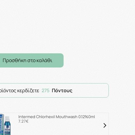
Προσθήκη στο καλάθι
οϊόντος κερδίζετε
275
Πόντους
Intermed Chlorhexil Mouthwash 0.12%0ml
7.27€