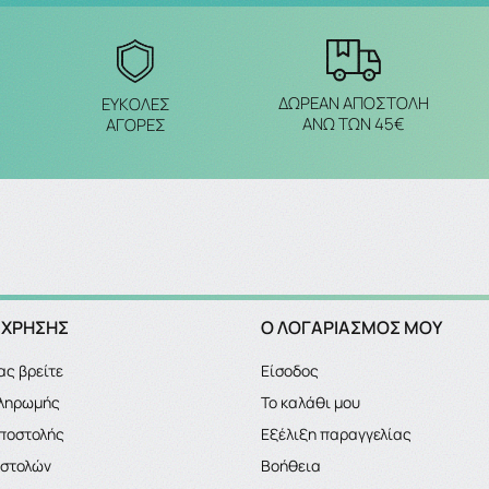
ΔΩΡΕΑΝ ΑΠΟΣΤΟΛΗ
ΕΥΚΟΛΕΣ
ΑΝΩ ΤΩΝ 45€
ΑΓΟΡΕΣ
 ΧΡΗΣΗΣ
Ο ΛΟΓΑΡΙΑΣΜΌΣ ΜΟΥ
ας βρείτε
Είσοδος
πληρωμής
Το καλάθι μου
ποστολής
Εξέλιξη παραγγελίας
οστολών
Βοήθεια