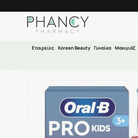
Τηλεφωνικές Παραγγελί
Εταιρείες
Korean Beauty
Γυναίκα
Μακιγιάζ
Αρχική
/
Εταιρίες
/
ORAL-B
/
O