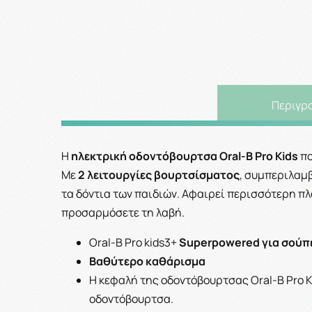
Περιγρ
Η
ηλεκτρική οδοντόβουρτσα Oral-B Pro Kids
πο
Με
2 λειτουργίες βουρτσίσματος
, συμπεριλαμβ
τα δόντια των παιδιών. Αφαιρεί περισσότερη πλ
προσαρμόσετε τη λαβή.
Oral-B Pro kids3+
Superpowered για σούπ
Βαθύτερο καθάρισμα
Η κεφαλή της οδοντόβουρτσας Oral-B Pro K
οδοντόβουρτσα.