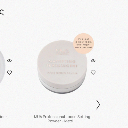
ς
er -
MUA Professional Loose Setting
MUA Pro/
Powder - Matti …