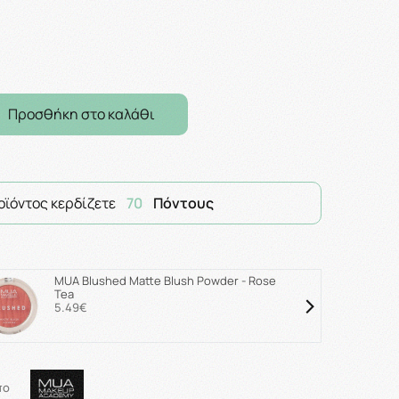
Προσθήκη στο καλάθι
οϊόντος κερδίζετε
70
Πόντους
MUA Blushed Matte Blush Powder - Rose
Tea
5.49€
πο