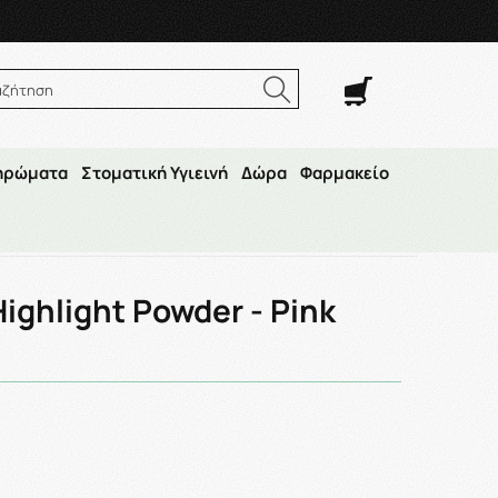
. Σαβ. 8:00π.μ.–14:30μ.μ
αζήτηση
ηρώματα
Στοματική Υγιεινή
Δώρα
Φαρμακείο
 Shimmer
ghlight Powder - Pink