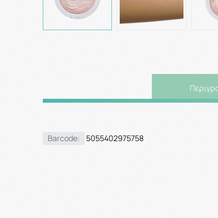
Περιγρ
Barcode:
5055402975758