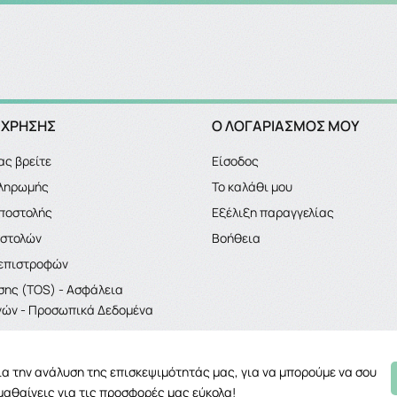
 ΧΡΗΣΗΣ
Ο ΛΟΓΑΡΙΑΣΜΌΣ ΜΟΥ
ας βρείτε
Είσοδος
πληρωμής
Το καλάθι μου
ποστολής
Εξέλιξη παραγγελίας
οστολών
Βοήθεια
 επιστροφών
σης (TOS) - Ασφάλεια
ών - Προσωπικά Δεδομένα
για την ανάλυση της επισκεψιμότητάς μας, για να μπορούμε να σου
μαθαίνεις για τις προσφορές μας εύκολα!