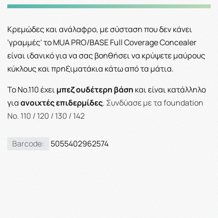
Κρεμώδες και ανάλαφρο, με σύσταση που δεν κάνει
'γραμμές' το MUA PRO/BASE Full Coverage Concealer
είναι ιδανικό για να σας βοηθήσει να κρύψετε μαύρους
κύκλους και πρηξιματάκια κάτω από τα μάτια.
To No.110 έχει
μπεζ ουδέτερη βάση
και είναι κατάλληλο
για
ανοιχτές επιδερμίδες
.
Συνδύασε με τα foundation
Νο. 110 / 120 / 130 / 142
Barcode:
5055402962574