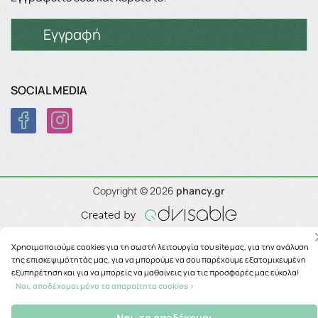
Εγγραφή
SOCIAL MEDIA
Copyright © 2026
phancy.gr
Χρησιμοποιούμε cookies για τη σωστή λειτουργία του site μας, για την ανάλυση
της επισκεψιμότητάς μας, για να μπορούμε να σου παρέχουμε εξατομικευμένη
εξυπηρέτηση και για να μπορείς να μαθαίνεις για τις προσφορές μας εύκολα!
Ναι, αποδέχομαι μόνο τα απαραίτητα cookies >
Ναι, τα αποδέχομαι