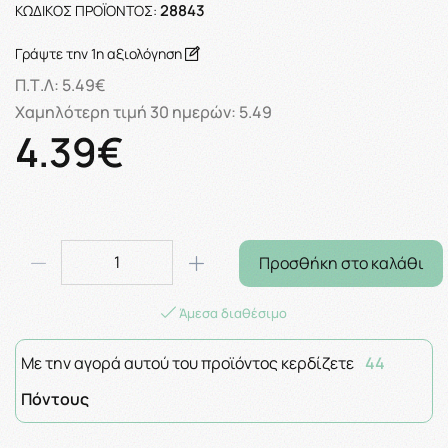
28843
ΚΩΔΙΚΌΣ ΠΡΟΪΌΝΤΟΣ:
Γράψτε την 1η αξιολόγηση
Π.Τ.Λ:
5.49€
Χαμηλότερη τιμή 30 ημερών:
5.49
4.39€
Προσθήκη στο καλάθι
Άμεσα διαθέσιμο
Με την αγορά αυτού του προϊόντος κερδίζετε
44
Πόντους