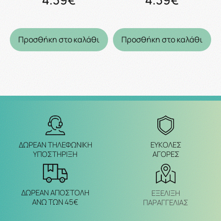
Προσθήκη στο καλάθι
Προσθήκη στο καλάθι
ΔΩΡΕΑΝ ΤΗΛΕΦΩΝΙΚΗ
ΕΥΚΟΛΕΣ
ΥΠΟΣΤΗΡΙΞΗ
ΑΓΟΡΕΣ
ΔΩΡΕΑΝ ΑΠΟΣΤΟΛΗ
ΕΞΈΛΙΞΗ
ΑΝΩ ΤΩΝ 45€
ΠΑΡΑΓΓΕΛΙΑΣ