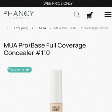
Τηλεφωνικές Παραγγελίες: 23210 59995
Δευ- Πα
9:00π.μ.
Αναζήτηση
κή
/
Εταιρίες
/
MUA
/
MUA Pro/Base Full Coverage Conceal
MUA Pro/Base Full Coverage
Concealer #110
Πτώση τιμής