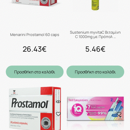
Sustenium myvitaC Βιταμίνη
Menarini Prostamol 60 caps
C 1000mg με Πρόπολ …
26.43€
5.46€
Προσθήκη στο καλάθι
Προσθήκη στο καλάθι