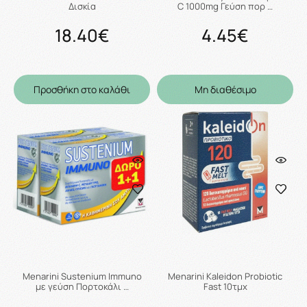
Δισκία
C 1000mg Γεύση πορ …
18.40€
4.45€
Προσθήκη στο καλάθι
Μη διαθέσιμο
Menarini Sustenium Immuno
Menarini Kaleidon Probiotic
με γεύση Πορτοκάλι …
Fast 10τμχ