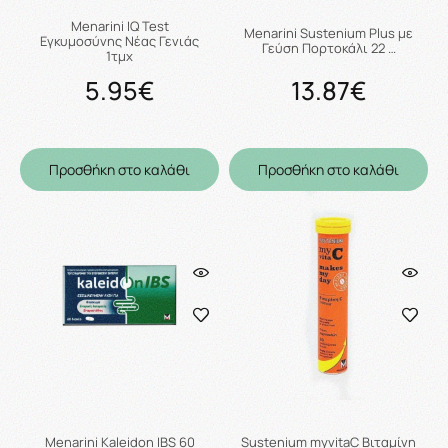
Menarini IQ Test
Menarini Sustenium Plus με
Εγκυμοσύνης Νέας Γενιάς
Γεύση Πορτοκάλι 22 …
1τμχ
5.95€
13.87€
Προσθήκη στο καλάθι
Προσθήκη στο καλάθι
Menarini Kaleidon IBS 60
Sustenium myvitaC Βιταμίνη