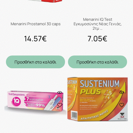
Menarini IQ Test
Menarini Prostamol 30 caps
Εγκυμοσύνης Νέας Γενιάς,
2τμ …
14.57€
7.05€
Προσθήκη στο καλάθι
Προσθήκη στο καλάθι