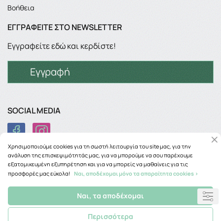
Βοήθεια
ΕΓΓΡΑΦΕΊΤΕ ΣΤΟ NEWSLETTER
Εγγραφείτε εδώ και κερδίστε!
Εγγραφή
SOCIAL MEDIA
Χρησιμοποιούμε cookies για τη σωστή λειτουργία του site μας, για την
ανάλυση της επισκεψιμότητάς μας, για να μπορούμε να σου παρέχουμε
εξατομικευμένη εξυπηρέτηση και για να μπορείς να μαθαίνεις για τις
προσφορές μας εύκολα!
Ναι, αποδέχομαι μόνο τα απαραίτητα cookies >
Copyright © 2026
phancy.gr
Ναι, τα αποδέχομαι
Περισσότερα