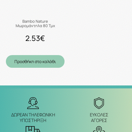
Bambo Nature
Mωρομάντηλα 80 Τμχ
2.53€
Προσθήκη στο καλάθι
ΔΩΡΕΑΝ ΤΗΛΕΦΩΝΙΚΗ
ΕΥΚΟΛΕΣ
ΥΠΟΣΤΗΡΙΞΗ
ΑΓΟΡΕΣ