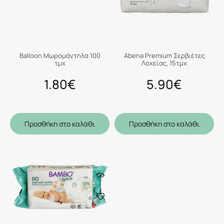
Balloon Mωρομάντηλα 100
Abena Premium Σερβιέτες
τμχ
Λοχείας, 15τμχ
1.80€
5.90€
Προσθήκη στο καλάθι
Προσθήκη στο καλάθι