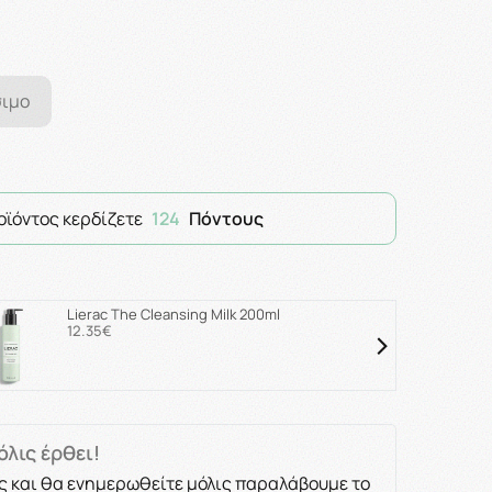
σιμο
οϊόντος κερδίζετε
124
Πόντους
Lierac The Cleansing Milk 200ml
12.35€
λις έρθει!
ς και θα ενημερωθείτε μόλις παραλάβουμε το