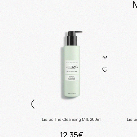
Remover
Lierac The Cleansing Milk 200ml
Liera
12.35€