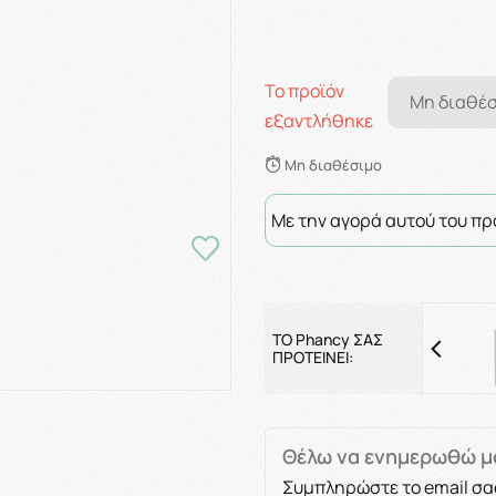
Το προϊόν
Μη διαθέ
εξαντλήθηκε
Μη διαθέσιμο
Με την αγορά αυτού του πρ
ΤΟ Phancy ΣΑΣ
ΠΡΟΤΕΙΝΕΙ:
Θέλω να ενημερωθώ μό
Συμπληρώστε το email σα