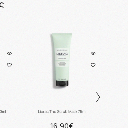
ς
Liera
00ml
Lierac The Scrub Mask 75ml
16.90€