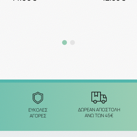
Προσθήκη στο καλάθι
Προσθήκη στο καλάθ
ΔΩΡΕΑΝ ΑΠΟΣΤΟΛΗ
ΕΥΚΟΛΕΣ
ΑΝΩ ΤΩΝ 45€
ΑΓΟΡΕΣ