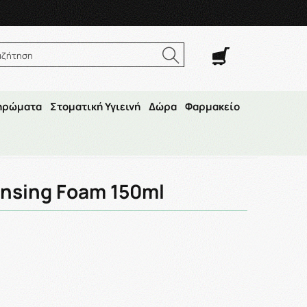
. Σαβ. 8:00π.μ.–14:30μ.μ
αζήτηση
ηρώματα
Στοματική Υγιεινή
Δώρα
Φαρμακείο
ml
ansing Foam 150ml