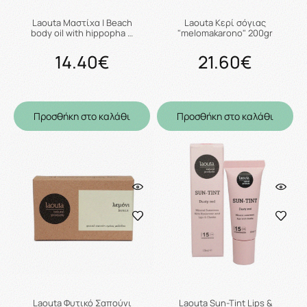
Laouta Μαστίχα | Beach
Laouta Κερί σόγιας
body oil with hippopha …
"melomakarono" 200gr
14.40€
21.60€
Προσθήκη στο καλάθι
Προσθήκη στο καλάθι
Laouta Φυτικό Σαπούνι
Laouta Sun-Tint Lips &