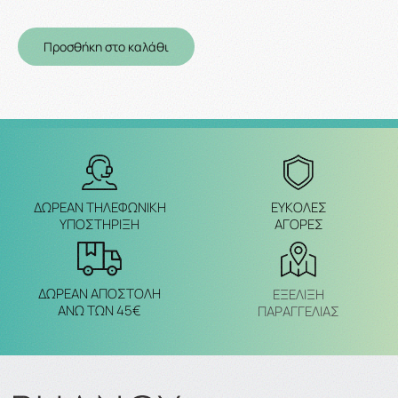
Προσθήκη στο καλάθι
ΔΩΡΕΑΝ ΤΗΛΕΦΩΝΙΚΗ
ΕΥΚΟΛΕΣ
ΥΠΟΣΤΗΡΙΞΗ
ΑΓΟΡΕΣ
ΔΩΡΕΑΝ ΑΠΟΣΤΟΛΗ
ΕΞΈΛΙΞΗ
ΑΝΩ ΤΩΝ 45€
ΠΑΡΑΓΓΕΛΙΑΣ