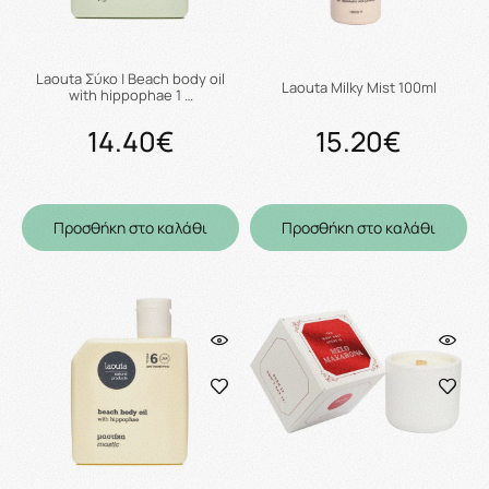
Laouta Σύκο | Beach body oil
Laouta Milky Mist 100ml
with hippophae 1 …
14.40€
15.20€
Προσθήκη στο καλάθι
Προσθήκη στο καλάθι