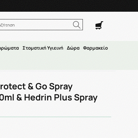
. Σαβ. 8:00π.μ.–14:30μ.μ
αζήτηση
ηρώματα
Στοματική Υγιεινή
Δώρα
Φαρμακείο
edrin Plus Spray Gel 100ml
rotect & Go Spray
0ml & Hedrin Plus Spray