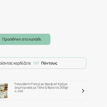
Προσθήκη στο καλάθι
οϊόντος κερδίζετε
197
Πόντους
Frezyderm FrezyLac Βρεφική Κρέμα
Δημητριακά με Γάλα & Φρούτα 200gr
4.46€