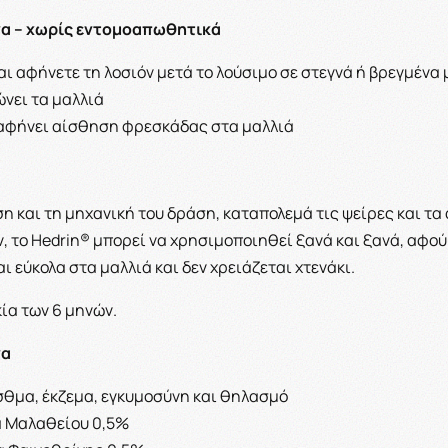
να – χωρίς εντομοαπωθητικά
αι αφήνετε τη λοσιόν μετά το λούσιμο σε στεγνά ή βρεγμένα 
νει τα μαλλιά
αφήνει αίσθηση φρεσκάδας στα μαλλιά
η και τη μηχανική του δράση, καταπολεμά τις ψείρες και τα
 το Hedrin® μπορεί να χρησιμοποιηθεί ξανά και ξανά, αφού
 εύκολα στα μαλλιά και δεν χρειάζεται χτενάκι.
κία των 6 μηνών.
να
άσθμα, έκζεμα, εγκυμοσύνη και θηλασμό
α Μαλαθείου 0,5%