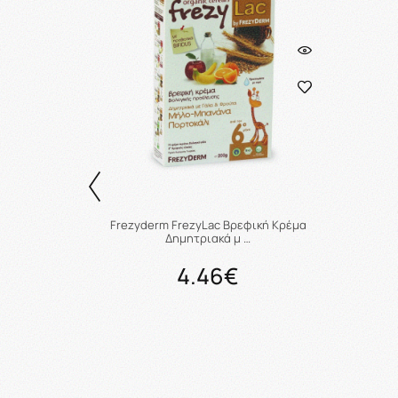
κή Κρέμα
Frezyderm FrezyLac Βρεφική Κρέμα
Δημητριακά μ …
4.46€