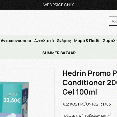
ες: 23210 59995
Δευ- Πα
9:00π.μ.
–14:30μ.μ.,
–18:00μ.μ.–21:00μ.μ
Αναζήτηση
Αν
Αντικουνουπικά
Αντηλιακά
Άνδρας
Μαμά & Παιδί
Συμπλ
SUMMER BAZAAR
/
Hedrin
/
Hedrin Promo Protect & Go Spray Conditioner 200ml & H
Hedrin Promo P
Conditioner 20
Gel 100ml
31783
ΚΩΔΙΚΌΣ ΠΡΟΪΌΝΤΟΣ:
Γράψτε την 1η αξιολόγηση