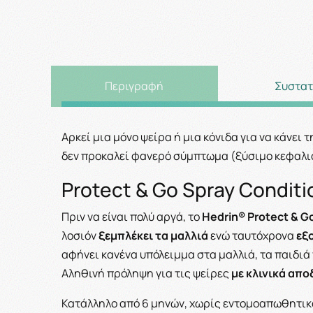
Περιγραφή
Συστατ
Αρκεί μια μόνο ψείρα ή μια κόνιδα για να κάνει
δεν προκαλεί φανερό σύμπτωμα (ξύσιμο κεφαλιού
Protect & Go Spray Conditi
Πριν να είναι πολύ αργά, το
Hedrin® Protect & G
λοσιόν
ξεμπλέκει τα μαλλιά
ενώ ταυτόχρονα
εξ
αφήνει κανένα υπόλειμμα στα μαλλιά, τα παιδιά 
Αληθινή πρόληψη για τις ψείρες
με κλινικά απ
Κατάλληλο από 6 μηνών, χωρίς εντομοαπωθητικ