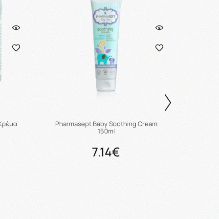
Κρέμα
Pharmasept Baby Soothing Cream
Frez
150ml
7.14€