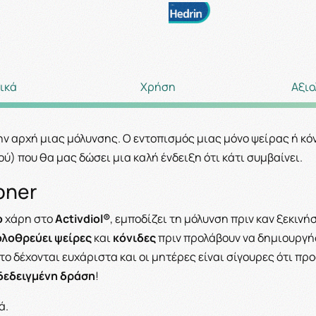
ικά
Χρήση
Αξιο
 την αρχή μιας μόλυνσης. Ο εντοπισμός μιας μόνο ψείρας ή κ
) που θα μας δώσει μια καλή ένδειξη ότι κάτι συμβαίνει.
oner
o
χάρη στο
Activdiol®
, εμποδίζει τη μόλυνση πριν καν ξεκινή
ολοθρεύει ψείρες
και
κόνιδες
πριν προλάβουν να δημιουργή
το δέχονται ευχάριστα και οι μητέρες είναι σίγουρες ότι π
οδεδειγμένη δράση
!
ά.