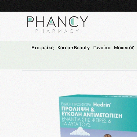
Τηλεφωνικές Παραγγελί
Εταιρείες
Korean Beauty
Γυναίκα
Μακιγιάζ
Αρχική
/
Εταιρίες