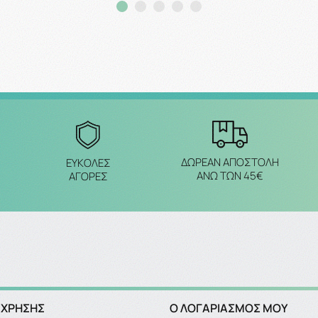
Προσθήκη στο καλάθι
Προσθήκη στο καλάθ
ΔΩΡΕΑΝ ΑΠΟΣΤΟΛΗ
ΕΥΚΟΛΕΣ
ΑΝΩ ΤΩΝ 45€
ΑΓΟΡΕΣ
 ΧΡΗΣΗΣ
Ο ΛΟΓΑΡΙΑΣΜΌΣ ΜΟΥ