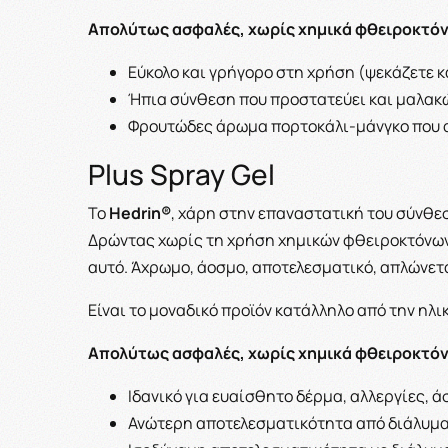
Απολύτως ασφαλές, χωρίς χημικά φθειροκτό
Εύκολο και γρήγορο στη χρήση (ψεκάζετε κ
Ήπια σύνθεση που προστατεύει και μαλακώ
Φρουτώδες άρωμα πορτοκάλι-μάνγκο που 
Plus Spray Gel
Το
Hedrin®
, χάρη στην επαναστατική του σύνθεσ
Δρώντας χωρίς τη χρήση χημικών φθειροκτόνων,
αυτό. Άχρωμο, άοσμο, αποτελεσματικό, απλώνεται
Είναι το μοναδικό προϊόν κατάλληλο από την ηλι
Απολύτως ασφαλές, χωρίς χημικά φθειροκτό
Ιδανικό για ευαίσθητο δέρμα, αλλεργίες, 
Ανώτερη αποτελεσματικότητα από διάλυμ