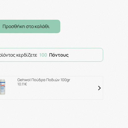
Προσθήκη στο καλάθι
οϊόντος κερδίζετε
100
Πόντους
Gehwol Πούδρα Ποδιών 100gr
10.11€