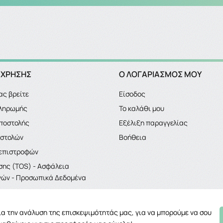
 ΧΡΗΣΗΣ
Ο ΛΟΓΑΡΙΑΣΜΌΣ ΜΟΥ
ας βρείτε
Είσοδος
πληρωμής
Το καλάθι μου
ποστολής
Εξέλιξη παραγγελίας
οστολών
Βοήθεια
 επιστροφών
σης (TOS) - Ασφάλεια
ών - Προσωπικά Δεδομένα
για την ανάλυση της επισκεψιμότητάς μας, για να μπορούμε να σου