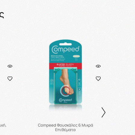
ς
ική,
Compeed Φουσκάλες 6 Μικρά
Com
Επιθέματα