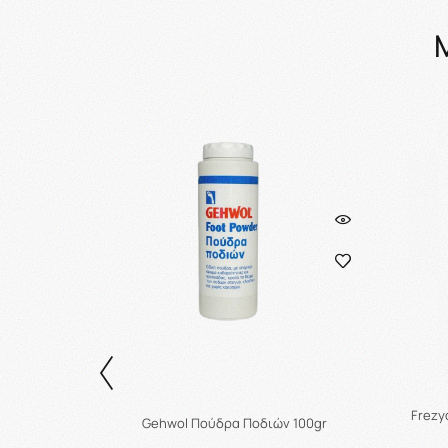
ream for
Frezy
Gehwol Πούδρα Ποδιών 100gr