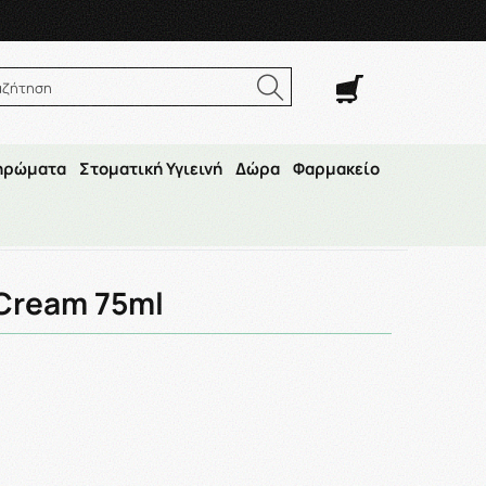
. Σαβ. 8:00π.μ.–14:30μ.μ
αζήτηση
ηρώματα
Στοματική Υγιεινή
Δώρα
Φαρμακείο
 Cream 75ml