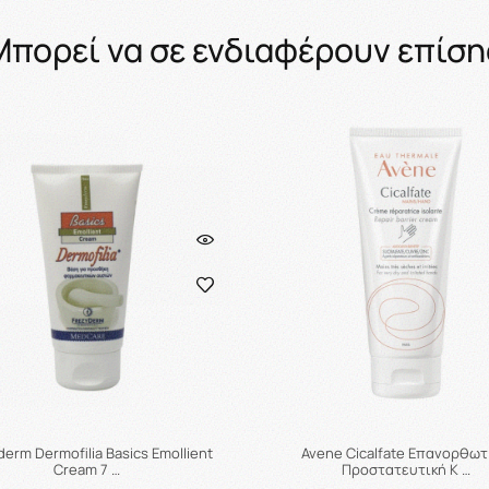
Μπορεί να σε ενδιαφέρουν επίση
derm Dermofilia Basics Emollient
Avene Cicalfate Επανορθωτ
Cream 7 …
Προστατευτική Κ …