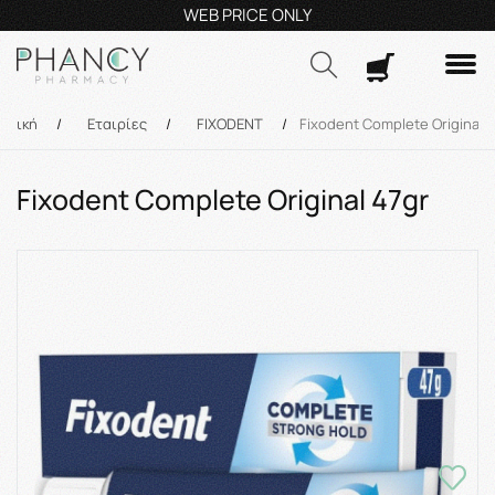
Τηλεφωνικές Παραγγελίες: 23210 59995
Δευ- Πα
9:00π.μ.
Δωρ
Αναζήτηση
ρχική
/
Εταιρίες
/
FIXODENT
/
Fixodent Complete Original 
Fixodent Complete Original 47gr