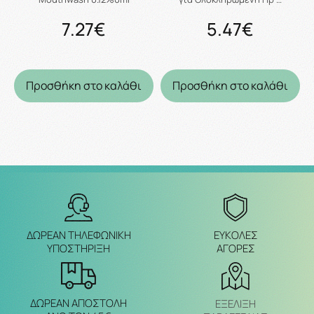
7.27€
5.47€
Προσθήκη στο καλάθι
Προσθήκη στο καλάθι
ΔΩΡΕΑΝ ΤΗΛΕΦΩΝΙΚΗ
ΕΥΚΟΛΕΣ
ΥΠΟΣΤΗΡΙΞΗ
ΑΓΟΡΕΣ
ΔΩΡΕΑΝ ΑΠΟΣΤΟΛΗ
ΕΞΈΛΙΞΗ