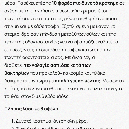
μέρα. Παρέχει επίσης
10 φορές πιο δυνατό κράτημα
σε
σχέση με τη μη χρήση στερεωτικής κρέμας, έτσι η
τεχνητή οδοντοστοιχία σας μένει σταθερή ανά πάσα
στιγμή και με κάθε τροφή. Εξοπλισμένη με κανονικό
στόμιο, δρα σαν επένδυση μεταξύ των ούλων και της
τεχνητής οδοντοστοιχίας για να εφαρμόζει καλύτερα
εμποδίζοντας τη διείσδυση τροφών κάτω από την
τεχνητή οδοντοστοιχία σας. Με άλλα λόγια
διαθέτει
τεχνολογία ασπίδας κατά των
βακτηρίων
που προκαλούν κακοσμία και πλάκα.
Δοκιμάστε την τώρα με
απαλή γεύση μέντας.
Με σωστή
χρήση, το σωληνάριο θα διαρκέσει για τουλάχιστον για
τουλάχιστον 5 με 6 εβδομάδες.
Πλήρης λύση με 3 οφέλη
Δυνατό κράτημα, άνεση όλη μέρα,
Τεχνολογία ασπίδας κατά των βακτηρίων που