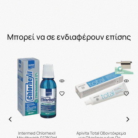
Μπορεί να σε ενδιαφέρουν επίσης
Intermed Chlorhexil
Apivita Total Οδοντόκρεμα
Mouthwash 0.12%0ml
για Ολοκληρωμένη Πρ …