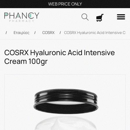
Τηλεφωνικές Παραγγελίες: 23210 59995
Δευ- Πα
9:00π.μ.
Δωρ
Αναζήτηση
ή
/
Εταιρίες
/
COSRX
/
COSRX Hyaluronic Acid Intensive Cr
COSRX Hyaluronic Acid Intensive
Cream 100gr