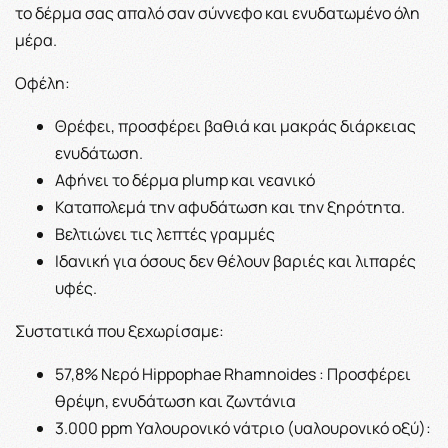
το δέρμα σας απαλό σαν σύννεφο και ενυδατωμένο όλη
μέρα.
Οφέλη:
Θρέφει, προσφέρει βαθιά και μακράς διάρκειας
ενυδάτωση.
Αφήνει το δέρμα plump και νεανικό
Καταπολεμά την αφυδάτωση και την ξηρότητα.
Βελτιώνει τις λεπτές γραμμές
Ιδανική για όσους δεν θέλουν βαριές και λιπαρές
υφές.
Συστατικά που ξεχωρίσαμε:
57,8% Νερό Hippophae Rhamnoides : Προσφέρει
θρέψη, ενυδάτωση και ζωντάνια
3.000 ppm Υαλουρονικό νάτριο (υαλουρονικό οξύ):