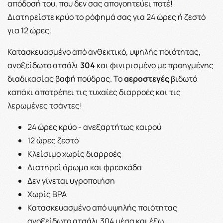
απόδοσή του, που δεν σας απογοητεύει ποτέ!
Διατηρείστε κρύο το ρόφημά σας για 24 ώρες ή ζεστό
για 12 ώρες.
Κατασκευασμένο από ανθεκτικό, υψηλής ποιότητας,
ανοξείδωτο ατσάλι
304
και φινιρισμένο με προηγμένης
διαδικασίας βαφή πούδρας. Το
αεροστεγές
βιδωτό
καπάκι αποτρέπει τις τυχαίες διαρροές και τις
λερωμένες τσάντες!
24 ώρες κρύο - ανεξαρτήτως καιρού
12 ώρες ζεστό
Κλείσιμο χωρίς διαρροές
Διατηρεί άρωμα και φρεσκάδα
Δεν γίνεται υγροποιήση
Χωρίς BPA
Κατασκευασμένο από υψηλής ποιότητας
ανοξείδωτο ατσάλι 304 μέσα και έξω