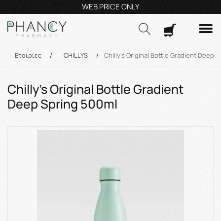
Τηλεφωνικές Παραγγελίες: 23210 59995
Δευ- Πα
9:00π.μ.
Δωρ
Αναζήτηση
/
Εταιρίες
/
CHILLYS
/
Chilly's Original Bottle Gradient Deep 
Chilly's Original Bottle Gradient
Deep Spring 500ml