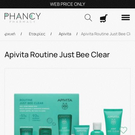
Τηλεφωνικές Παραγγελίες: 23210 59995
Δευ- Πα
9:00π.μ.
Δωρ
Αναζήτηση
Αρχική
/
Εταιρίες
/
Apivita
/
Apivita Routine Just Bee Clea
Apivita Routine Just Bee Clear