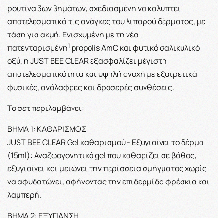
ρουτίνα 3ων βημάτων, σχεδιασμένη να καλύπτει
αποτελεσματικά τις ανάγκες του λιπαρού δέρματος, με
τάση για ακμή. Ενισχυμένη με τη
νέα
1
πατενταρισμένη
propolis AmC
και
φυτικό σαλικυλικό
οξύ
, η JUST BEE CLEAR εξασφαλίζει μέγιστη
αποτελεσματικότητα και υψηλή ανοχή με εξαιρετικά
φυσικές, ανάλαφρες και δροσερές συνθέσεις.
Το σετ περιλαμβάνει:
ΒΗΜΑ 1: ΚΑΘΑΡΙΣΜΟΣ
JUST BEE CLEAR Gel καθαρισμού - Εξυγιαίνει το δέρμα
(15ml):
Αναζωογονητικό gel που καθαρίζει σε βάθος,
εξυγιαίνει και μειώνει την περίσσεια σμήγματος χωρίς
να αφυδατώνει, αφήνοντας την επιδερμίδα φρέσκια και
λαμπερή.
BHMA 2: ΕΞΥΓΙΑΝΣΗ