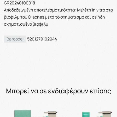
GR20240100018
Αποδεδειγμένη αποτελεσματικότητα: Mελέτη in vitro στο
βιοφίλμ του C. acnes μετά το σχηματισμό και σε ήδη
σχηματισμένο βιοφιλμ
Barcode:
5201279102944
Μπορεί να σε ενδιαφέρουν επίσης