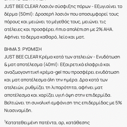
JUST BEE CLEAR Λοσιόν σύσφιξης πόρων - Εξυγιαίνει το
δέρμα (50ml):
Δροσερή λοσιόν που αποσυμφορεί τους
πόρους και μειώνει το μέγεθός τους, μειώνει τις
ατέλειες και προσφέρει ήπια απολέπιση με 2% AHA.
Αφήνει το δερμα καθαρό, λείο και ματ.
ΒΗΜΑ 3: ΡΥΘΜΙΣΗ
JUST BEE CLEAR Κρέμα κατά των ατελειών - Eνυδάτωση
& ματ αποτέλεσμα (40ml):
Εξαιρετικά ελαφριά και
αναζωογονητική κρέμα-gel που προσφέρει ενυδάτωση
και ματ αποτέλεσμα όλη την ημέρα. Δρα κατά των
ατελειών, ρυθμίζει τη λιπαρότητα, αφήνει ματ
αποτέλεσμα και χαρίζει υγιή όψη στην επιδερμίδα.
Βελτιώνει τη συνολική εμφάνιση της επιδερμίδας με 5%
Νιασιναμίδη.
1
Κατατεθειμένη πατέντα, αρ, κατάθεσης