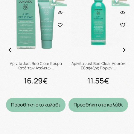
Apivita Just Bee Clear Κρέμα
Apivita Just Bee Clear Λοσιόν
Κατά των Ατελειώ …
Σύσφιξης Πόρων …
16.29€
11.55€
Προσθήκη στο καλάθι
Προσθήκη στο καλάθι