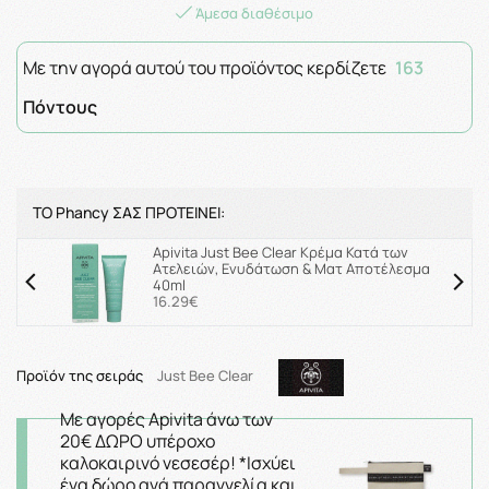
Άμεσα διαθέσιμο
Με την αγορά αυτού του προϊόντος κερδίζετε
163
Πόντους
ΤΟ Phancy ΣΑΣ ΠΡΟΤΕΙΝΕΙ:
Apivita Just Bee Clear Κρέμα Κατά των
Ατελειών, Ενυδάτωση & Ματ Αποτέλεσμα
40ml
16.29€
Προϊόν της σειράς
Just Bee Clear
Με αγορές Apivita άνω των
20€ ΔΩΡΟ υπέροχο
καλοκαιρινό νεσεσέρ! *Ισχύει
ένα δώρο ανά παραγγελία και