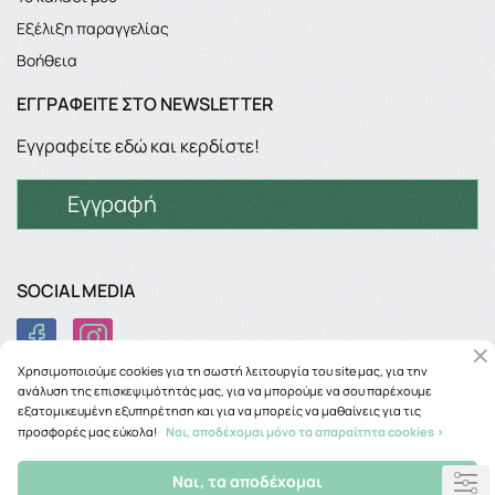
Εξέλιξη παραγγελίας
Βοήθεια
ΕΓΓΡΑΦΕΊΤΕ ΣΤΟ NEWSLETTER
Εγγραφείτε εδώ και κερδίστε!
Εγγραφή
SOCIAL MEDIA
Χρησιμοποιούμε cookies για τη σωστή λειτουργία του site μας, για την
ανάλυση της επισκεψιμότητάς μας, για να μπορούμε να σου παρέχουμε
εξατομικευμένη εξυπηρέτηση και για να μπορείς να μαθαίνεις για τις
προσφορές μας εύκολα!
Ναι, αποδέχομαι μόνο τα απαραίτητα cookies >
Copyright © 2026
phancy.gr
Ναι, τα αποδέχομαι