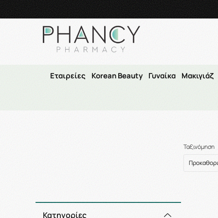
Τηλεφωνικές Παραγγελίες: 23210 59995
Δευ- Πα
9:00π.μ.
–14:30μ
Εταιρείες
Korean Beauty
Γυναίκα
Μακιγιάζ
Αρ
Ταξινόμηση
Κατηγορίες