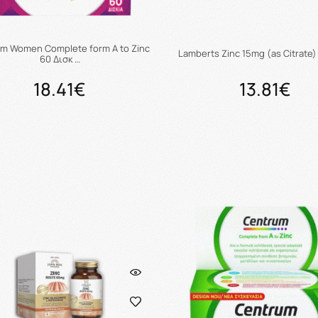
m Women Complete form A to Zinc
Lamberts Zinc 15mg (as Citrate)
60 Δισκ …
18.41€
13.81€
Προσθήκη στο καλάθι
Προσθήκη στο καλάθ