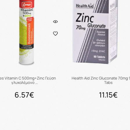
es Vitamin C 500mg+Zinc Γεύση
Health Aid Zinc Gluconate 70mg
γλυκολέμονο …
Tabs
6.57€
11.15€