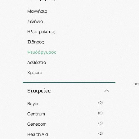
Μαγνήσιο
Σελήνιο
Ηλεκτρολύτες
Σίδηρος
Ψευδάργυρος
Ασβέστιο
Χρώμιο
Lan
Εταιρείες
(2)
Bayer
(6)
Centrum
(3)
Genecom
(2)
Health Aid