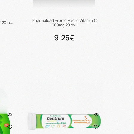
Pharmalead Promo Hydro Vitamin C
 120tabs
1000mg 20 αν …
9.25€
ι
Προσθήκη στο καλάθι