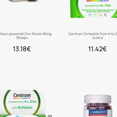
 Noa Liposomal Zinc Route 66mg,
Centrum Complete from A to Z
90caps
Δισκία
13.18€
11.42€
Προσθήκη στο καλάθι
Προσθήκη στο καλάθ