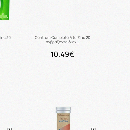
inc 30
Centrum Complete A to Zinc 20
ανβράζοντα δισκ …
10.49€
ι
Προσθήκη στο καλάθι