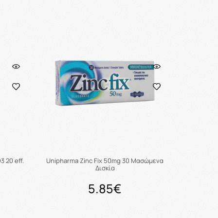
ι
Προσθήκη στο καλάθι
3 20 eff.
Unipharma Zinc Fix 50mg 30 Μασώμενα
Δισκία
5.85€