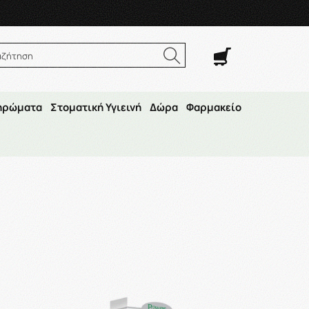
αζήτηση
ηρώματα
Στοματική Υγιεινή
Δώρα
Φαρμακείο
υρος