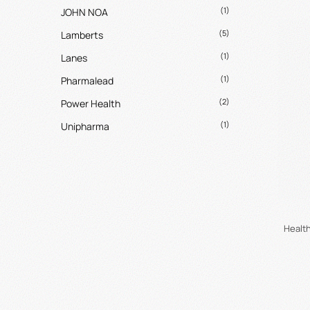
(1)
JOHN NOA
(5)
Lamberts
(1)
Lanes
(1)
Pharmalead
(2)
Power Health
(1)
Unipharma
Health