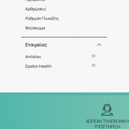
Αρθρώσεις
Ρύθμιση Γλυκόζης
Φούσκωμα
Εταιρείες
(1)
Antistax
(1)
Epsilon Health
ΔΩΡΕΑΝ ΤΗΛΕΦΩΝΙΚΗ
ΥΠΟΣΤΗΡΙΞΗ