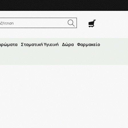
. Σαβ. 8:00π.μ.–14:30μ.μ
αζήτηση
ηρώματα
Στοματική Υγιεινή
Δώρα
Φαρμακείο