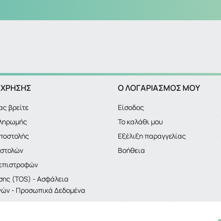
 ΧΡΗΣΗΣ
Ο ΛΟΓΑΡΙΑΣΜΌΣ ΜΟΥ
ας βρείτε
Είσοδος
πληρωμής
Το καλάθι μου
ποστολής
Εξέλιξη παραγγελίας
οστολών
Βοήθεια
 επιστροφών
σης (TOS) - Ασφάλεια
ών - Προσωπικά Δεδομένα