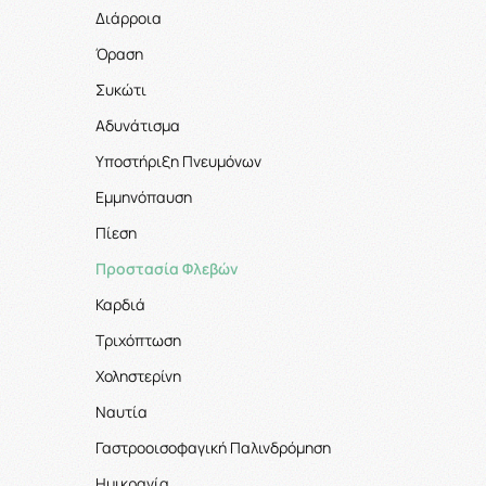
Διάρροια
Όραση
Συκώτι
Αδυνάτισμα
Υποστήριξη Πνευμόνων
Εμμηνόπαυση
Πίεση
Προστασία Φλεβών
Καρδιά
Τριχόπτωση
Χοληστερίνη
Ναυτία
Γαστροοισοφαγική Παλινδρόμηση
Ημικρανία