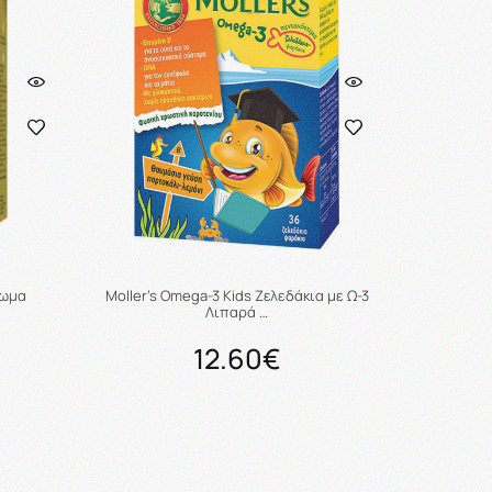
ρωμα
Moller's Omega-3 Kids Ζελεδάκια με Ω-3
Λιπαρά …
12.60€