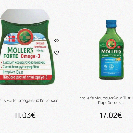
Προσθήκη στο καλάθι
Προσθήκη στο καλάθ
Moller's Μουρουνέλαιο Tutti F
er’s Forte Omega-3 60 Κάψουλες
Παραδοσιακ …
11.03€
17.02€