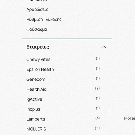
Αρθρώσεις
Ρύθμιση Γλυκόζης
Φούσκωμα
Εταιρείες
(1)
Chewy Vites
(1)
Epsilon Health
(1)
Genecom
(9)
Health Aid
(1)
IgActive
(1)
Inoplus
Molle
(4)
Lamberts
(11)
MOLLER'S