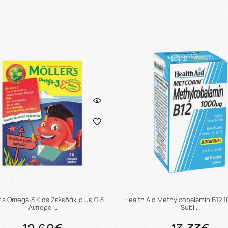
Προσθήκη στο καλάθι
Προσθήκη στο καλάθ
r's Omega-3 Kids Ζελεδάκια με Ω-3
Health Aid Methylcobalamin B12 
Λιπαρά …
Subl …