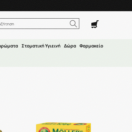
. Σαβ. 8:00π.μ.–14:30μ.μ
αζήτηση
ηρώματα
Στοματική Υγιεινή
Δώρα
Φαρμακείο