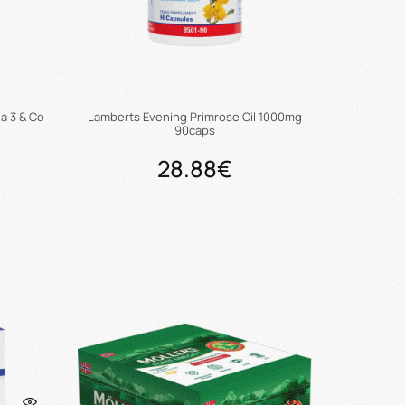
a 3 & Co
Lamberts Evening Primrose Oil 1000mg
90caps
28.88€
ι
Προσθήκη στο καλάθι