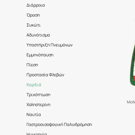
Διάρροια
Όραση
Συκώτι
Αδυνάτισμα
Υποστήριξη Πνευμόνων
Εμμηνόπαυση
Πίεση
Προστασία Φλεβών
Καρδιά
Τριχόπτωση
Moll
Χοληστερίνη
Ναυτία
Γαστροοισοφαγική Παλινδρόμηση
Ημικρανία