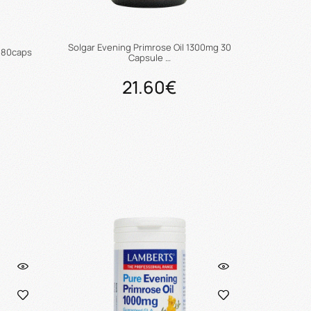
Solgar Evening Primrose Oil 1300mg 30
 180caps
Capsule …
21.60€
ι
Προσθήκη στο καλάθι