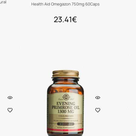
ural
Health Aid Omegazon 750mg 60Caps
23.41€
ι
Προσθήκη στο καλάθι