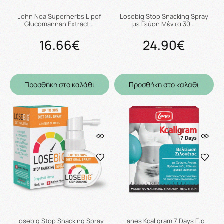
John Noa Superherbs Lipof
Losebig Stop Snacking Spray
Glucomannan Extract …
με Γεύση Μέντα 30 …
16.66€
24.90€
Προσθήκη στο καλάθι
Προσθήκη στο καλάθι
Losebig Stop Snacking Spray
Lanes Kcaligram 7 Days Για