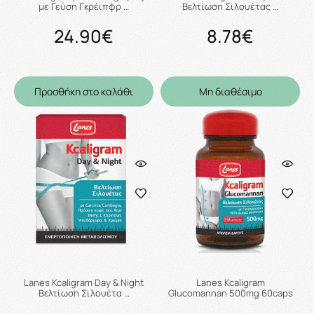
με Γεύση Γκρέιπφρ …
Βελτίωση Σιλουέτας …
24.90€
8.78€
Προσθήκη στο καλάθι
Μη διαθέσιμο
Lanes Kcaligram Day & Night
Lanes Kcaligram
Βελτίωση Σιλουέτα …
Glucomannan 500mg 60caps