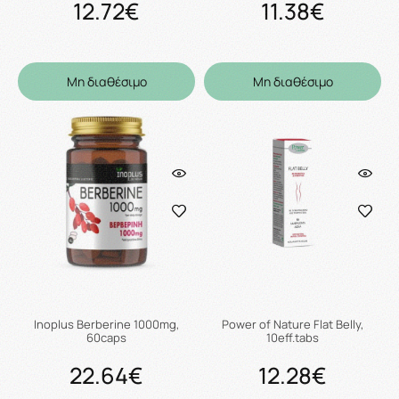
12.72€
11.38€
Μη διαθέσιμο
Μη διαθέσιμο
Inoplus Berberine 1000mg,
Power of Nature Flat Belly,
60caps
10eff.tabs
22.64€
12.28€