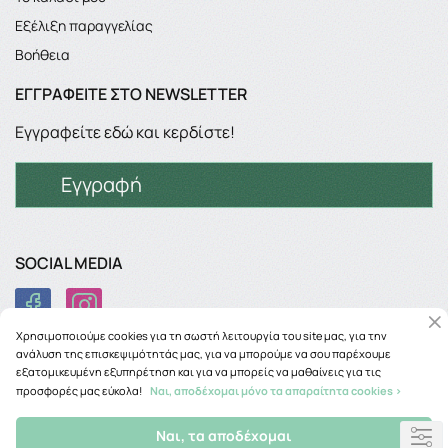
Εξέλιξη παραγγελίας
Βοήθεια
ΕΓΓΡΑΦΕΊΤΕ ΣΤΟ NEWSLETTER
Εγγραφείτε εδώ και κερδίστε!
Εγγραφή
SOCIAL MEDIA
Χρησιμοποιούμε cookies για τη σωστή λειτουργία του site μας, για την
ανάλυση της επισκεψιμότητάς μας, για να μπορούμε να σου παρέχουμε
εξατομικευμένη εξυπηρέτηση και για να μπορείς να μαθαίνεις για τις
προσφορές μας εύκολα!
Ναι, αποδέχομαι μόνο τα απαραίτητα cookies >
Copyright © 2026
phancy.gr
Ναι, τα αποδέχομαι