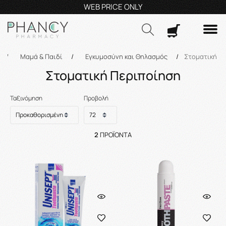
5€*
μ.–14:30μ.μ
WEB PRICE ONLY
Τηλεφω
Αναζήτηση
/
Μαμά & Παιδί
/
Εγκυμοσύνη και Θηλασμός
/
Στοματική Π
Στοματική Περιποίηση
Ταξινόμηση
Προβολή
2
ΠΡΟΪΌΝΤΑ