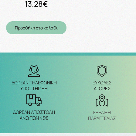
13.28€
Προσθήκη στο καλάθι
ΔΩΡΕΑΝ ΤΗΛΕΦΩΝΙΚΗ
ΕΥΚΟΛΕΣ
ΥΠΟΣΤΗΡΙΞΗ
ΑΓΟΡΕΣ
ΔΩΡΕΑΝ ΑΠΟΣΤΟΛΗ
ΕΞΈΛΙΞΗ
ΑΝΩ ΤΩΝ 45€
ΠΑΡΑΓΓΕΛΙΑΣ