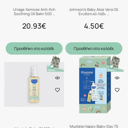
Uriage Xemose Anti-Itch
Johnson's Baby Aloe Vera Oil,
Soothing Oil Balm 500 …
Ενυδατικό Λάδι …
20.93€
4.50€
Προσθήκη στο καλάθι
Προσθήκη στο καλάθι
Mustela Happy Baby-Day 75