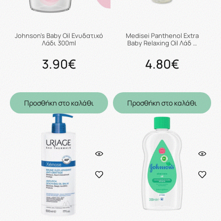
Johnson's Baby Oil Ενυδατικό
Medisei Panthenol Extra
Λάδι 300ml
Baby Relaxing Oil Λάδ …
3.90€
4.80€
Προσθήκη στο καλάθι
Προσθήκη στο καλάθι