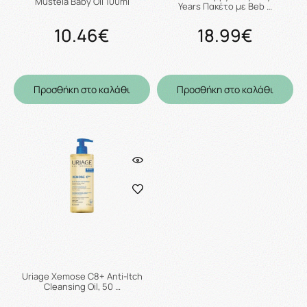
Mustela Baby Oil 100ml
Years Πακέτο με Beb …
10.46€
18.99€
Προσθήκη στο καλάθι
Προσθήκη στο καλάθι
Uriage Xemose C8+ Anti-Itch
Cleansing Oil, 50 …