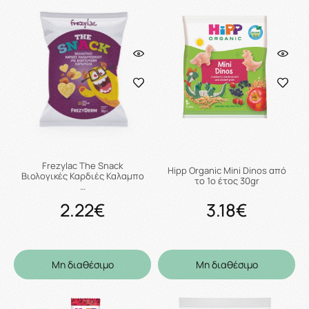
Frezylac The Snack
Hipp Organic Mini Dinos από
Βιολογικές Καρδιές Καλαμπο
το 1ο έτος 30gr
…
2.22€
3.18€
Μη διαθέσιμο
Μη διαθέσιμο