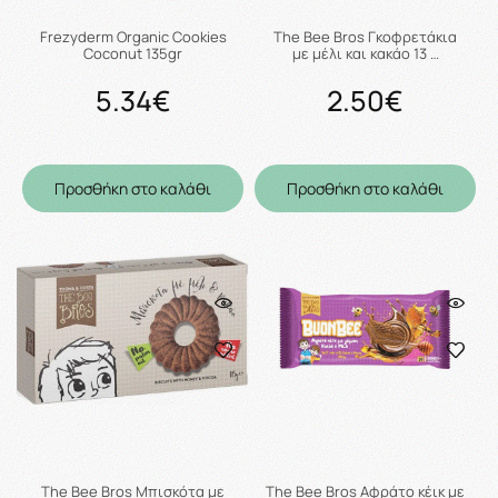
Frezyderm Organic Cookies
The Bee Bros Γκοφρετάκια
Coconut 135gr
με μέλι και κακάο 13 …
5.34€
2.50€
Προσθήκη στο καλάθι
Προσθήκη στο καλάθι
The Bee Bros Μπισκότα με
The Bee Bros Αφράτο κέικ με