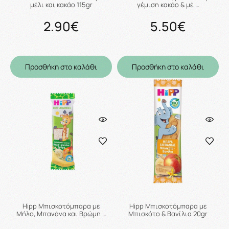
μέλι και κακάο 115gr
γέμιση κακάο & μέ …
2.90€
5.50€
Προσθήκη στο καλάθι
Προσθήκη στο καλάθι
Hipp Μπισκοτόμπαρα με
Hipp Μπισκοτόμπαρα με
Μήλο, Μπανάνα και Βρώμη …
Μπισκότο & Βανίλια 20gr