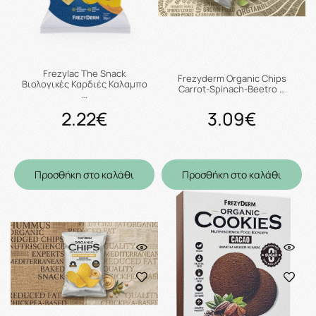
Frezylac The Snack
Frezyderm Organic Chips
Βιολογικές Καρδιές Καλαμπο
Carrot-Spinach-Beetro …
…
2.22€
3.09€
Προσθήκη στο καλάθι
Προσθήκη στο καλάθι