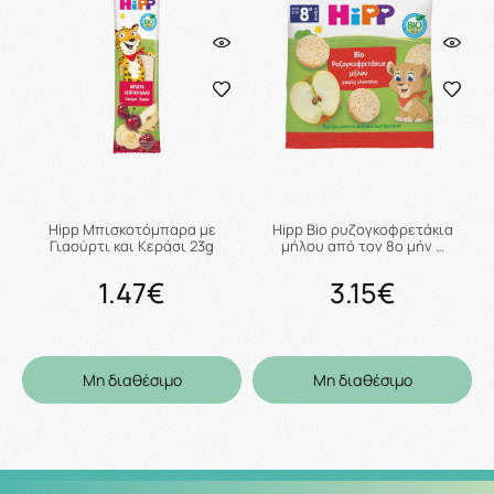
Hipp Μπισκοτόμπαρα με
Hipp Bio ρυζογκοφρετάκια
Γιαούρτι και Κεράσι 23g
μήλου από τον 8ο μήν …
1.47€
3.15€
Μη διαθέσιμο
Μη διαθέσιμο