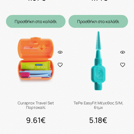
Προσθήκη στο καλάθι
Προσθήκη στο καλάθι
Curaprox Travel Set
TePe EasyFit Μέγεθος S/M,
Πορτοκαλί
6τμχ
9.61€
5.18€