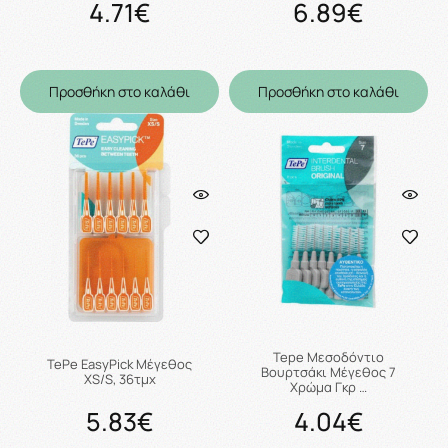
4.71€
6.89€
Προσθήκη στο καλάθι
Προσθήκη στο καλάθι
Tepe Μεσοδόντιο
TePe EasyPick Μέγεθος
Βουρτσάκι Μέγεθος 7
XS/S, 36τμχ
Χρώμα Γκρ …
5.83€
4.04€