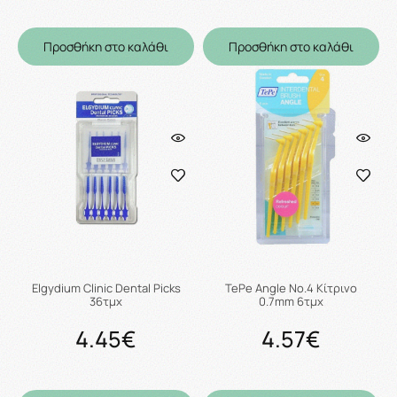
Προσθήκη στο καλάθι
Προσθήκη στο καλάθι
Elgydium Clinic Dental Picks
TePe Angle No.4 Κίτρινο
36τμχ
0.7mm 6τμχ
4.45€
4.57€