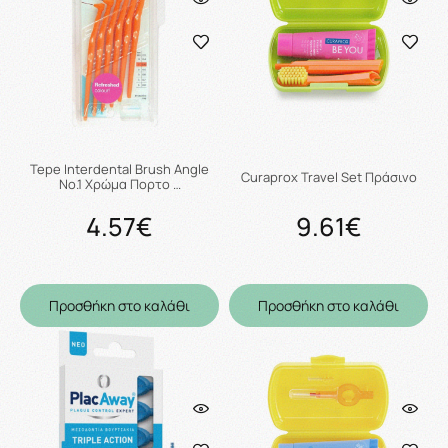
Tepe Interdental Brush Angle
Curaprox Travel Set Πράσινο
No.1 Χρώμα Πορτο …
4.57€
9.61€
Προσθήκη στο καλάθι
Προσθήκη στο καλάθι