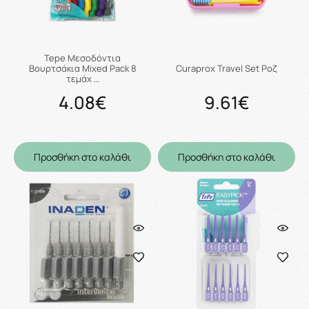
Tepe Μεσοδόντια
Βουρτσάκια Mixed Pack 8
Curaprox Travel Set Ροζ
τεμάχ …
4.08€
9.61€
Προσθήκη στο καλάθι
Προσθήκη στο καλάθι