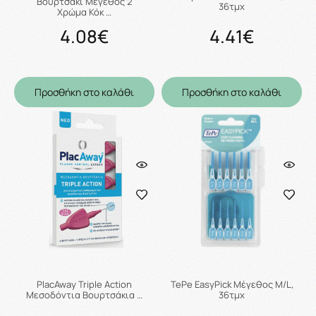
Βουρτσάκι Μέγεθος 2
36τμχ
Χρώμα Κόκ …
4.08€
4.41€
Προσθήκη στο καλάθι
Προσθήκη στο καλάθι
PlacAway Triple Action
TePe EasyPick Μέγεθος M/L,
Μεσοδόντια Βουρτσάκια …
36τμχ