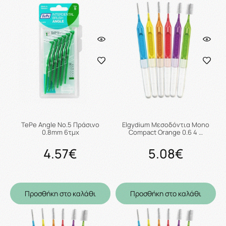
TePe Angle No.5 Πράσινο
Elgydium Μεσοδόντια Mono
0.8mm 6τμχ
Compact Orange 0.6 4 …
4.57€
5.08€
Προσθήκη στο καλάθι
Προσθήκη στο καλάθι