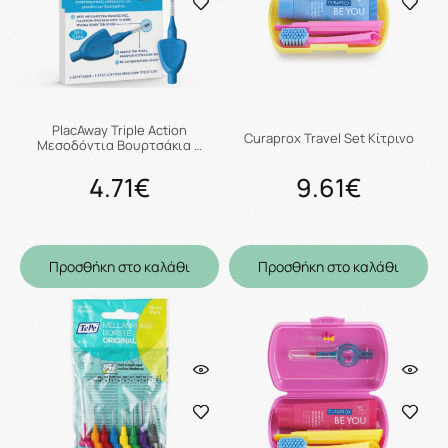
PlacAway Triple Action
Curaprox Travel Set Κίτρινο
Μεσοδόντια Βουρτσάκια …
4.71€
9.61€
Προσθήκη στο καλάθι
Προσθήκη στο καλάθι