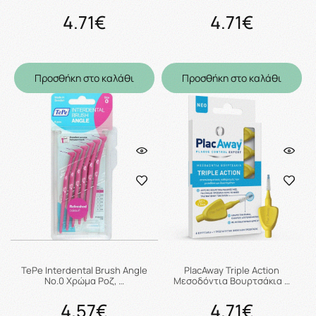
4.71€
4.71€
Προσθήκη στο καλάθι
Προσθήκη στο καλάθι
TePe Interdental Brush Angle
PlacAway Triple Action
No.0 Χρώμα Ροζ, …
Μεσοδόντια Βουρτσάκια …
4.57€
4.71€