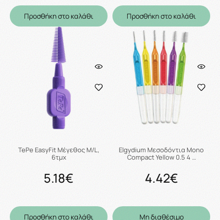
Προσθήκη στο καλάθι
Προσθήκη στο καλάθι
TePe EasyFit Μέγεθος M/L,
Elgydium Μεσοδόντια Mono
6τμχ
Compact Yellow 0.5 4 …
5.18€
4.42€
Προσθήκη στο καλάθι
Μη διαθέσιμο