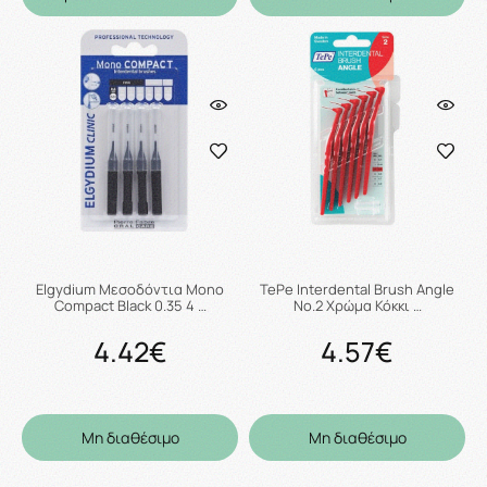
Elgydium Μεσοδόντια Mono
TePe Interdental Brush Angle
Compact Black 0.35 4 …
No.2 Χρώμα Κόκκι …
4.42€
4.57€
Μη διαθέσιμο
Μη διαθέσιμο