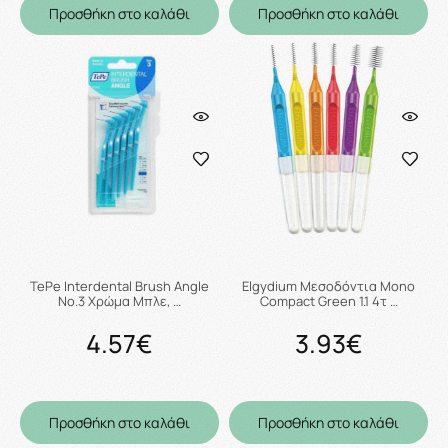
Προσθήκη στο καλάθι
Προσθήκη στο καλάθι
TePe Interdental Brush Angle
Elgydium Μεσοδόντια Mono
No.3 Χρώμα Μπλε, …
Compact Green 1.1 4τ …
4.57€
3.93€
Προσθήκη στο καλάθι
Προσθήκη στο καλάθι