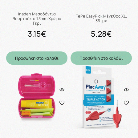
Inaden Μεσοδόντια
TePe EasyPick Μέγεθος XL,
Βουρτσάκια 1.3mm Χρώμα
36τμχ
Γκρι
3.15€
5.28€
Προσθήκη στο καλάθι
Προσθήκη στο καλάθι