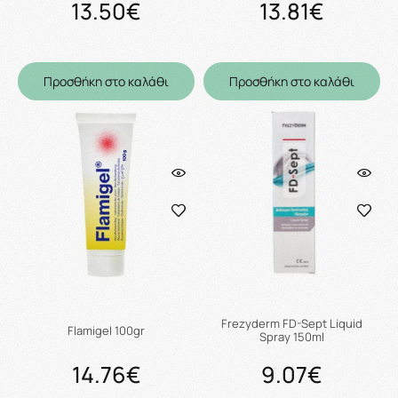
13.50€
13.81€
Προσθήκη στο καλάθι
Προσθήκη στο καλάθι
Frezyderm FD-Sept Liquid
Flamigel 100gr
Spray 150ml
14.76€
9.07€