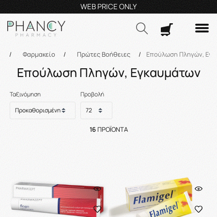
Τηλεφωνικές Παραγγελίες: 23210 59995
Δευ- Πα
9:00π.μ.
Δωρ
Αναζήτηση
ή
/
Φαρμακείο
/
Πρώτες Βοήθειες
/
Επούλωση Πληγών, Εγ
Επούλωση Πληγών, Εγκαυμάτων
Ταξινόμηση
Προβολή
16
ΠΡΟΪΌΝΤΑ