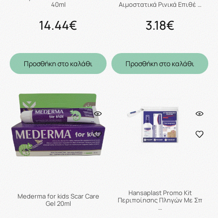
40ml
Αιμοστατικά Ρινικά Επιθέ …
14.44€
3.18€
Προσθήκη στο καλάθι
Προσθήκη στο καλάθι
Hansaplast Promo Kit
Mederma for kids Scar Care
Περιποίησης Πληγών Με Σπ
Gel 20ml
…