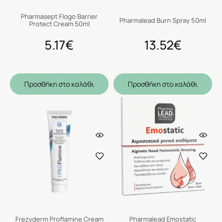
Pharmasept Flogo Barrier
Pharmalead Burn Spray 50ml
Protect Cream 50ml
5.17€
13.52€
Προσθήκη στο καλάθι
Προσθήκη στο καλάθι
Frezyderm Proflamine Cream
Pharmalead Emostatic