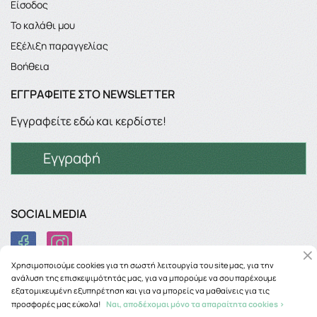
Είσοδος
Το καλάθι μου
Εξέλιξη παραγγελίας
Βοήθεια
ΕΓΓΡΑΦΕΊΤΕ ΣΤΟ NEWSLETTER
Εγγραφείτε εδώ και κερδίστε!
Εγγραφή
SOCIAL MEDIA
Χρησιμοποιούμε cookies για τη σωστή λειτουργία του site μας, για την
ανάλυση της επισκεψιμότητάς μας, για να μπορούμε να σου παρέχουμε
εξατομικευμένη εξυπηρέτηση και για να μπορείς να μαθαίνεις για τις
προσφορές μας εύκολα!
Ναι, αποδέχομαι μόνο τα απαραίτητα cookies >
Copyright © 2026
phancy.gr