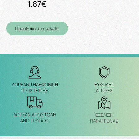
1.87€
Προσθήκη στο καλάθι
ΔΩΡΕΑΝ ΤΗΛΕΦΩΝΙΚΗ
ΕΥΚΟΛΕΣ
ΥΠΟΣΤΗΡΙΞΗ
ΑΓΟΡΕΣ
ΔΩΡΕΑΝ ΑΠΟΣΤΟΛΗ
ΕΞΈΛΙΞΗ
ΑΝΩ ΤΩΝ 45€
ΠΑΡΑΓΓΕΛΙΑΣ