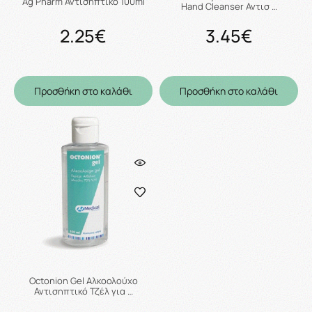
Ag Pharm Αντισηπτικό 100ml
Hand Cleanser Αντισ …
2.25€
3.45€
Προσθήκη στο καλάθι
Προσθήκη στο καλάθι
Octonion Gel Αλκοολούχο
Αντισηπτικό Τζέλ για …