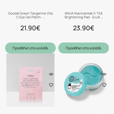
Goodal Green Tangerine Vita
ANUA Niacinamide 5 TXA
C Eye Gel Patch- …
Brightening Pad - Ενυδ …
21.90€
23.90€
Προσθήκη στο καλάθι
Προσθήκη στο καλάθι