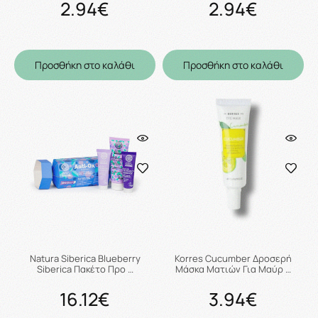
2.94€
2.94€
Προσθήκη στο καλάθι
Προσθήκη στο καλάθι
Natura Siberica Blueberry
Korres Cucumber Δροσερή
Siberica Πακέτο Προ …
Μάσκα Ματιών Για Μαύρ …
16.12€
3.94€