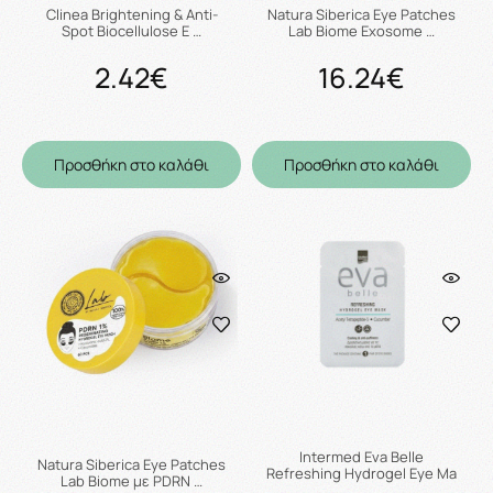
Clinea Brightening & Anti-
Natura Siberica Eye Patches
Spot Biocellulose E …
Lab Biome Exosome …
2.42€
16.24€
Προσθήκη στο καλάθι
Προσθήκη στο καλάθι
Intermed Eva Belle
Natura Siberica Eye Patches
Refreshing Hydrogel Eye Ma
Lab Biome με PDRN …
…