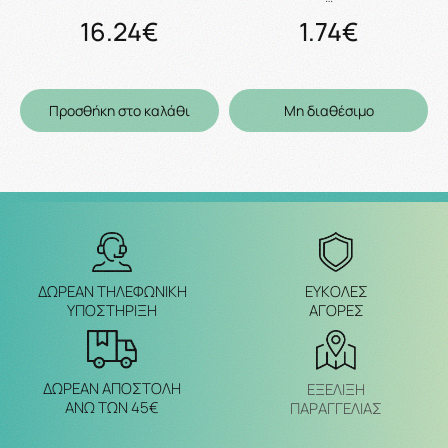
16.24€
1.74€
Προσθήκη στο καλάθι
Μη διαθέσιμο
ΔΩΡΕΑΝ ΤΗΛΕΦΩΝΙΚΗ
ΕΥΚΟΛΕΣ
ΥΠΟΣΤΗΡΙΞΗ
ΑΓΟΡΕΣ
ΔΩΡΕΑΝ ΑΠΟΣΤΟΛΗ
ΕΞΈΛΙΞΗ
ΑΝΩ ΤΩΝ 45€
ΠΑΡΑΓΓΕΛΙΑΣ