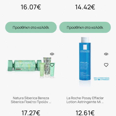
16.07€
14.42€
Προσθήκη στο καλάθι
Προσθήκη στο καλάθι
Natura Siberica Bereza
La Roche Posay Effaclar
Siberica Πακέτο Προϊόν …
Lotion Astringente Mi …
17.27€
12.61€