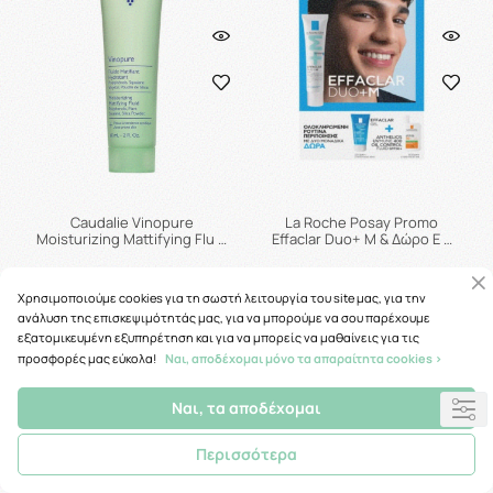
Caudalie Vinopure
La Roche Posay Promo
Moisturizing Mattifying Flu …
Effaclar Duo+ M & Δώρο E …
19.90€
15.63€
Χρησιμοποιούμε cookies για τη σωστή λειτουργία του site μας, για την
ανάλυση της επισκεψιμότητάς μας, για να μπορούμε να σου παρέχουμε
εξατομικευμένη εξυπηρέτηση και για να μπορείς να μαθαίνεις για τις
προσφορές μας εύκολα!
Ναι, αποδέχομαι μόνο τα απαραίτητα cookies >
Προσθήκη στο καλάθι
Προσθήκη στο καλάθι
Ναι, τα αποδέχομαι
Περισσότερα