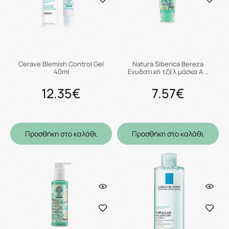
Cerave Blemish Control Gel
Natura Siberica Bereza
40ml
Ενυδατική τζέλ μάσκα Α …
12.35€
7.57€
Προσθήκη στο καλάθι
Προσθήκη στο καλάθι