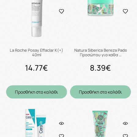
La Roche Posay Effaclar K(+)
Natura Siberica Bereza Pads
40ml
Προσώπου για καθα …
14.77€
8.39€
Προσθήκη στο καλάθι
Προσθήκη στο καλάθι