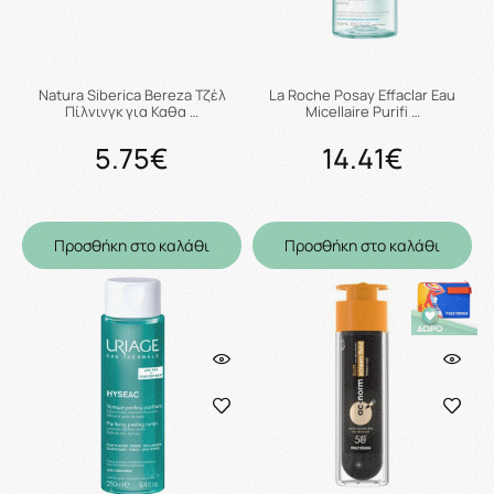
Natura Siberica Bereza Τζέλ
La Roche Posay Effaclar Eau
Πίλνινγκ για Καθα …
Micellaire Purifi …
5.75€
14.41€
Προσθήκη στο καλάθι
Προσθήκη στο καλάθι