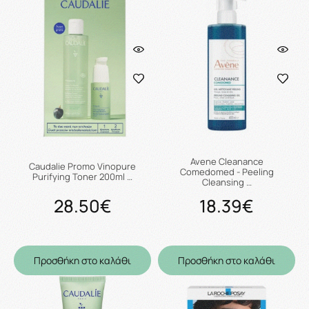
Avene Cleanance
Caudalie Promo Vinopure
Comedomed - Peeling
Purifying Toner 200ml …
Cleansing …
28.50€
18.39€
Προσθήκη στο καλάθι
Προσθήκη στο καλάθι