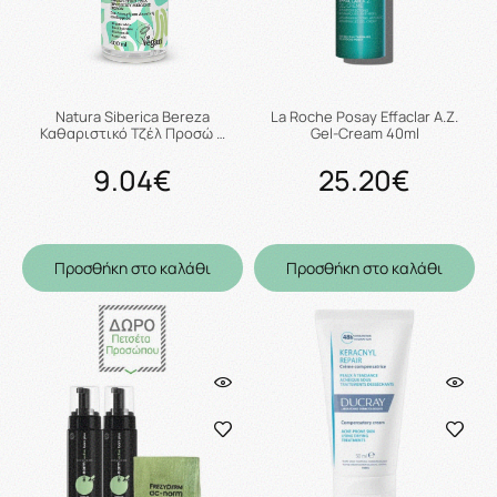
Natura Siberica Bereza
La Roche Posay Effaclar A.Z.
Καθαριστικό Τζέλ Προσώ …
Gel-Cream 40ml
9.04€
25.20€
Προσθήκη στο καλάθι
Προσθήκη στο καλάθι