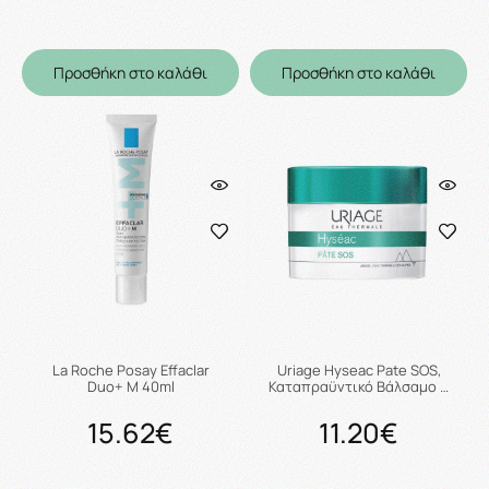
Προσθήκη στο καλάθι
Προσθήκη στο καλάθι
La Roche Posay Effaclar
Uriage Hyseac Pate SOS,
Duo+ M 40ml
Καταπραϋντικό Βάλσαμο …
15.62€
11.20€