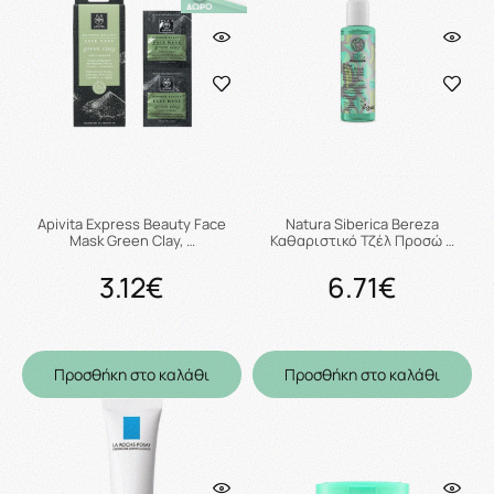
Apivita Express Beauty Face
Natura Siberica Bereza
Mask Green Clay, …
Καθαριστικό Τζέλ Προσώ …
3.12€
6.71€
Προσθήκη στο καλάθι
Προσθήκη στο καλάθι