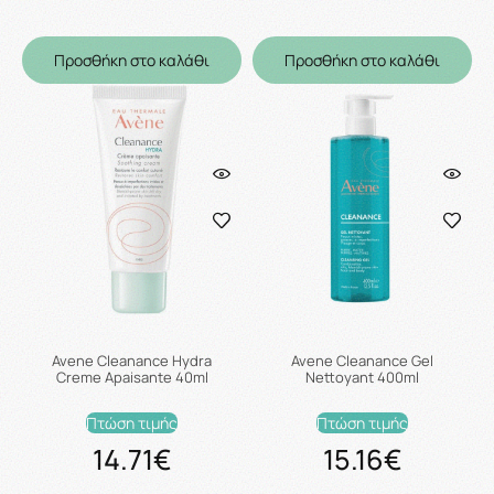
Προσθήκη στο καλάθι
Προσθήκη στο καλάθι
Avene Cleanance Hydra
Avene Cleanance Gel
Creme Apaisante 40ml
Nettoyant 400ml
Πτώση τιμής
Πτώση τιμής
14.71€
15.16€