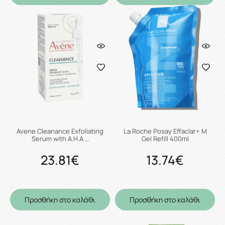
Avene Cleanance Exfoliating
La Roche Posay Effaclar+ M
Serum with A.H.A …
Gel Refill 400ml
23.81€
13.74€
Προσθήκη στο καλάθι
Προσθήκη στο καλάθι