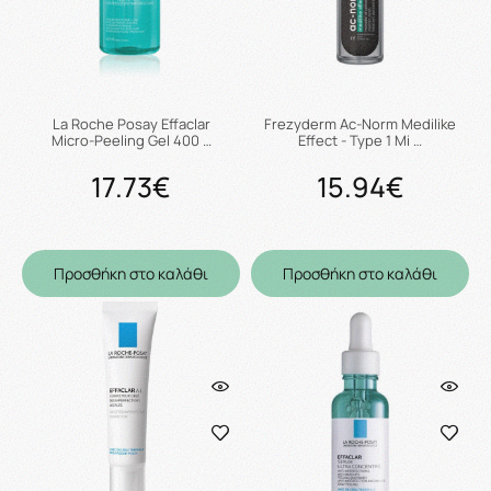
La Roche Posay Effaclar
Frezyderm Ac-Norm Medilike
Micro-Peeling Gel 400 …
Effect - Type 1 Mi …
17.73€
15.94€
Προσθήκη στο καλάθι
Προσθήκη στο καλάθι