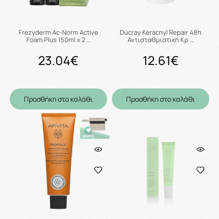
Frezyderm Ac-Norm Active
Ducray Keracnyl Repair 48h
Foam Plus 150ml x 2 …
Αντισταθμιστική Κρ …
23.04€
12.61€
Προσθήκη στο καλάθι
Προσθήκη στο καλάθι