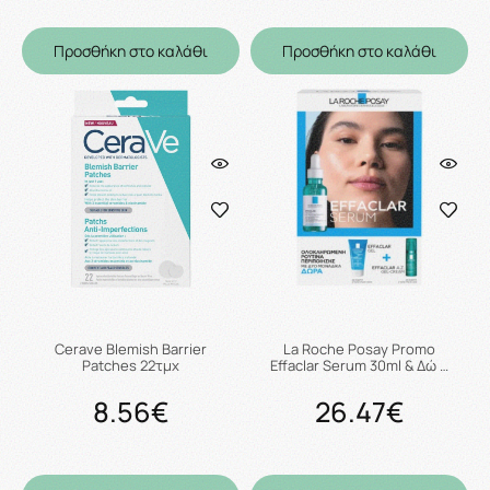
Προσθήκη στο καλάθι
Προσθήκη στο καλάθι
Cerave Blemish Barrier
La Roche Posay Promo
Patches 22τμχ
Effaclar Serum 30ml & Δώ …
8.56€
26.47€