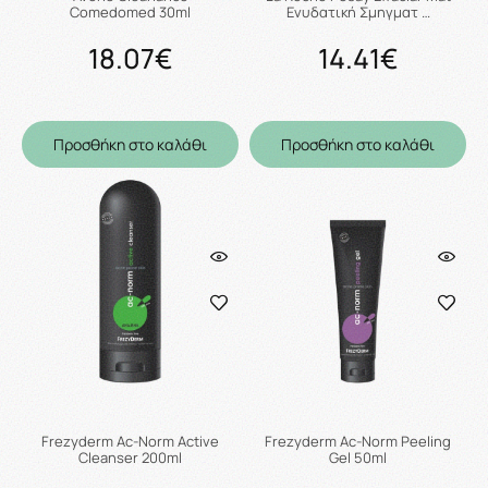
Comedomed 30ml
Ενυδατική Σμηγματ …
18.07€
14.41€
Προσθήκη στο καλάθι
Προσθήκη στο καλάθι
Frezyderm Ac-Norm Active
Frezyderm Ac-Norm Peeling
Cleanser 200ml
Gel 50ml