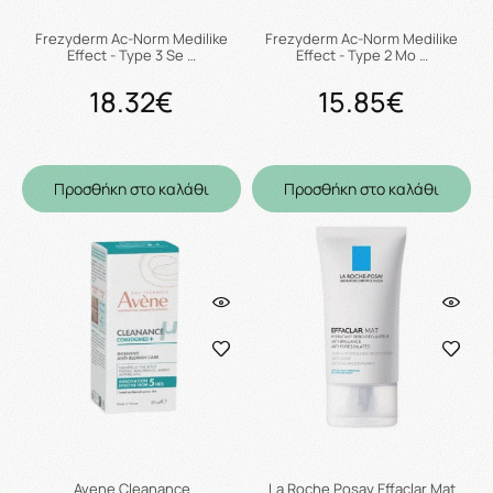
Frezyderm Ac-Norm Medilike
Frezyderm Ac-Norm Medilike
Effect - Type 3 Se …
Effect - Type 2 Mo …
18.32€
15.85€
Προσθήκη στο καλάθι
Προσθήκη στο καλάθι
Avene Cleanance
La Roche Posay Effaclar Mat