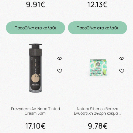
9.91€
12.13€
Προσθήκη στο καλάθι
Προσθήκη στο καλάθι
Frezyderm Ac-Norm Tinted
Natura Siberica Bereza
Cream 50ml
Ενυδατική 24ωρη κρέμα …
17.10€
9.78€