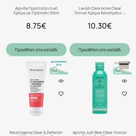
Apivita Προστατευτική
Lavish Care Acne Clear
Κρέμα με Πρόπολη 50ml
Τοπική Κρέμα Καταπράυν …
8.75€
10.30€
Προσθήκη στο καλάθι
Προσθήκη στο καλάθι
Neutrogena Clear & Defend+
Apivita Just Bee Clear Λοσιόν