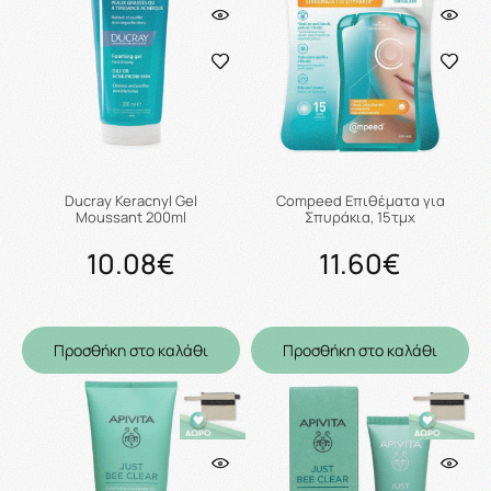
Ducray Keracnyl Gel
Compeed Επιθέματα για
Moussant 200ml
Σπυράκια, 15τμχ
10.08€
11.60€
Προσθήκη στο καλάθι
Προσθήκη στο καλάθι