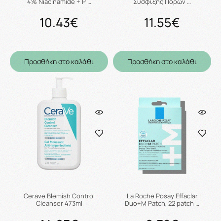
4% Niacinamide + P …
Σύσφιξης Πόρων …
10.43€
11.55€
Προσθήκη στο καλάθι
Προσθήκη στο καλάθι
Cerave Blemish Control
La Roche Posay Effaclar
Cleanser 473ml
Duo+M Patch, 22 patch …