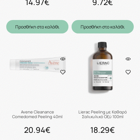
14.97€
9.72€
Προσθήκη στο καλάθι
Προσθήκη στο καλάθι
Avene Cleanance
Lierac Peeling με Καθαρό
Comedomed Peeling 40ml
Σαλικυλικό Οξύ 100ml
20.94€
18.29€