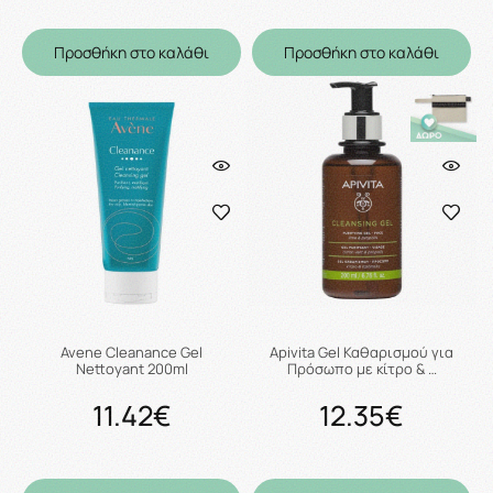
Προσθήκη στο καλάθι
Προσθήκη στο καλάθι
Avene Cleanance Gel
Apivita Gel Καθαρισμού για
Nettoyant 200ml
Πρόσωπο με κίτρο & …
11.42€
12.35€