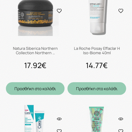
Natura Siberica Northern
La Roche Posay Effaclar H
Collection Northern …
Iso-Biome 40ml
17.92€
14.77€
Προσθήκη στο καλάθι
Προσθήκη στο καλάθι