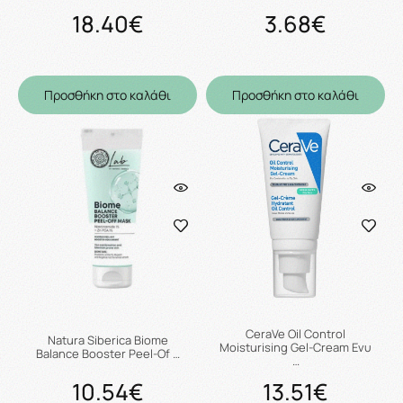
18.40€
3.68€
Προσθήκη στο καλάθι
Προσθήκη στο καλάθι
CeraVe Oil Control
Natura Siberica Biome
Moisturising Gel-Cream Ενυ
Balance Booster Peel-Of …
…
10.54€
13.51€