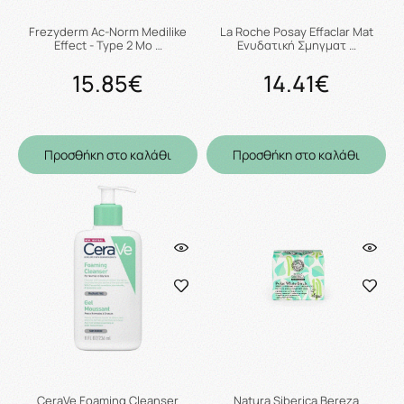
Frezyderm Ac-Norm Medilike
La Roche Posay Effaclar Mat
Effect - Type 2 Mo …
Ενυδατική Σμηγματ …
15.85€
14.41€
Προσθήκη στο καλάθι
Προσθήκη στο καλάθι
CeraVe Foaming Cleanser
Natura Siberica Bereza