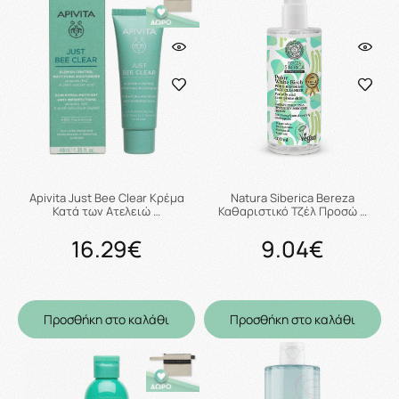
Apivita Just Bee Clear Κρέμα
Natura Siberica Bereza
Κατά των Ατελειώ …
Καθαριστικό Τζέλ Προσώ …
16.29€
9.04€
Προσθήκη στο καλάθι
Προσθήκη στο καλάθι