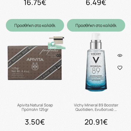
16.75€
6.49€
Προσθήκη στο καλάθι
Προσθήκη στο καλάθι
Apivita Natural Soap
Vichy Mineral 89 Booster
Πρόπολη 125gr
Quotidien, Ενυδατικό …
3.50€
20.91€