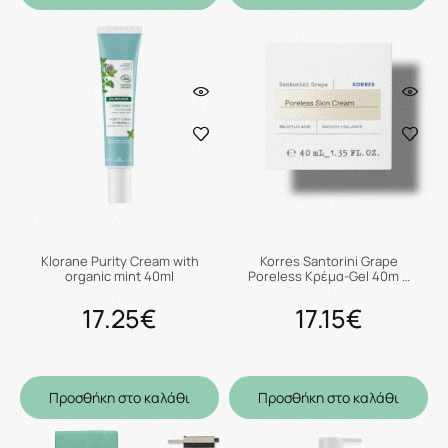
Klorane Purity Cream with
Korres Santorini Grape
organic mint 40ml
Poreless Κρέμα-Gel 40m …
17.25€
17.15€
Προσθήκη στο καλάθι
Προσθήκη στο καλάθι