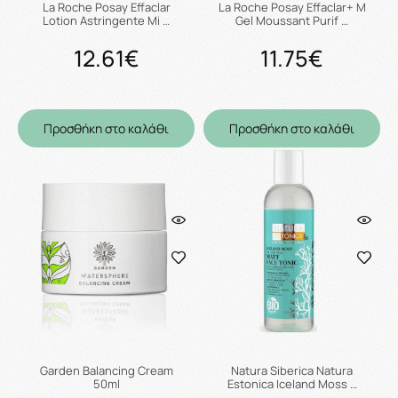
La Roche Posay Effaclar
La Roche Posay Effaclar+ M
Lotion Astringente Mi …
Gel Moussant Purif …
12.61€
11.75€
Προσθήκη στο καλάθι
Προσθήκη στο καλάθι
Garden Balancing Cream
Natura Siberica Natura
50ml
Estonica Iceland Moss …