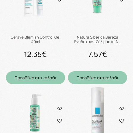
Cerave Blemish Control Gel
Natura Siberica Bereza
40ml
Ενυδατική τζέλ μάσκα Α …
12.35€
7.57€
Προσθήκη στο καλάθι
Προσθήκη στο καλάθι