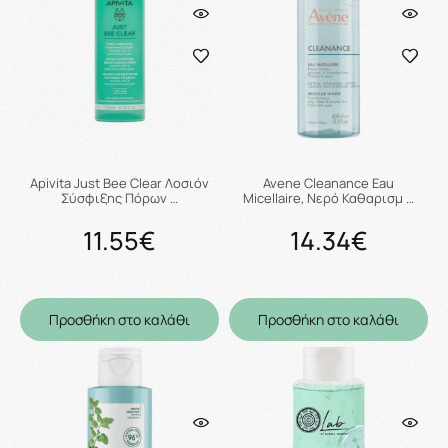
Apivita Just Bee Clear Λοσιόν
Avene Cleanance Eau
Σύσφιξης Πόρων …
Micellaire, Νερό Καθαρισμ …
11.55€
14.34€
Προσθήκη στο καλάθι
Προσθήκη στο καλάθι