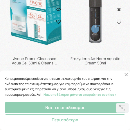
Avene Promo Cleanance
Frezyderm Ac-Norm Aquatic
Aqua Gel 50ml & Cleansi …
Cream 50ml
18.21€
13.52€
Χρησιμοποιούμε cookies για τη σωστή λειτουργία του site μας, για την
ανάλυση της επισκεψιμότητάς μας, για να μπορούμε να σου παρέχουμε
εξατομικευμένη εξυπηρέτηση και για να μπορείς να μαθαίνεις για τις
προσφορές μας εύκολα!
Ναι, αποδέχομαι μόνο τα απαραίτητα cookies >
Προσθήκη στο καλάθι
Μη διαθέσιμο
Ναι, τα αποδέχομαι
Περισσότερα