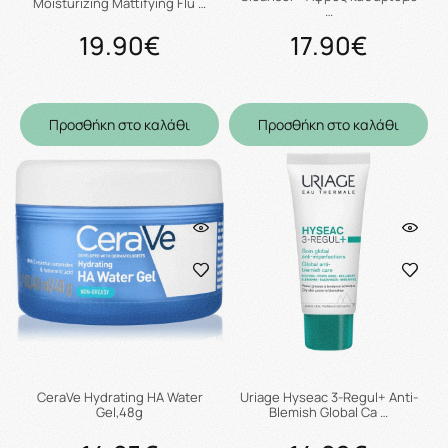
Moisturizing Mattifying Flu …
…
19.90€
17.90€
Προσθήκη στο καλάθι
Προσθήκη στο καλάθι
CeraVe Hydrating HA Water
Uriage Hyseac 3-Regul+ Anti-
Gel,48g
Blemish Global Ca …