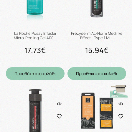
La Roche Posay Effaclar
Frezyderm Ac-Norm Medilike
Micro-Peeling Gel 400 …
Effect - Type 1 Mi …
17.73€
15.94€
Προσθήκη στο καλάθι
Προσθήκη στο καλάθι