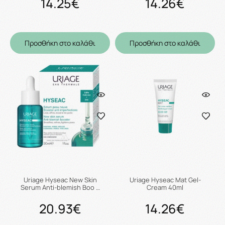
14.25€
14.26€
Προσθήκη στο καλάθι
Προσθήκη στο καλάθι
Uriage Hyseac New Skin
Uriage Hyseac Mat Gel-
Serum Anti-blemish Boo …
Cream 40ml
20.93€
14.26€