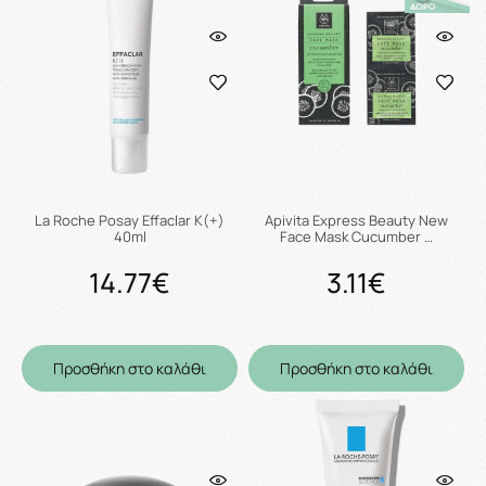
La Roche Posay Effaclar K(+)
Apivita Express Beauty New
40ml
Face Mask Cucumber …
14.77€
3.11€
Προσθήκη στο καλάθι
Προσθήκη στο καλάθι