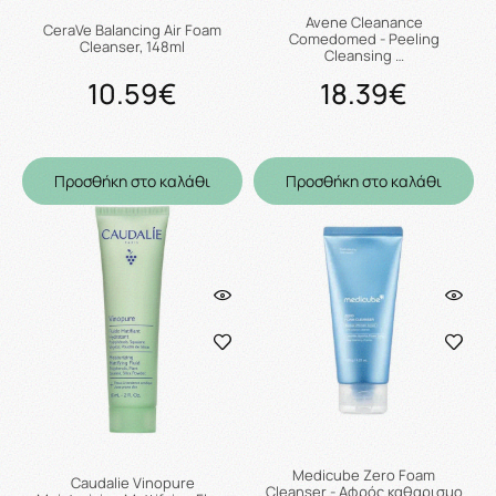
Avene Cleanance
CeraVe Balancing Air Foam
Comedomed - Peeling
Cleanser, 148ml
Cleansing …
10.59€
18.39€
Προσθήκη στο καλάθι
Προσθήκη στο καλάθι
Medicube Zero Foam
Caudalie Vinopure
Cleanser - Αφρός καθαρισμο