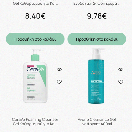
Gel Καθαρισμού για Κα …
Ενυδατική 24ωρη κρέμα …
8.40€
9.78€
Προσθήκη στο καλάθι
Προσθήκη στο καλάθι
CeraVe Foaming Cleanser
Avene Cleanance Gel
Gel Καθαρισμού για Κα …
Nettoyant 400ml