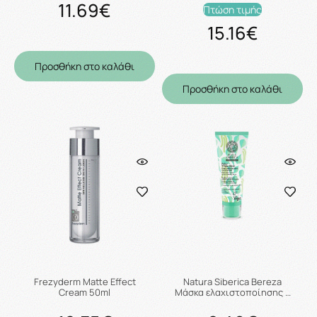
11.69€
Πτώση τιμής
15.16€
Προσθήκη στο καλάθι
Προσθήκη στο καλάθι
Frezyderm Matte Effect
Natura Siberica Bereza
Cream 50ml
Mάσκα ελαχιστοποίησης …