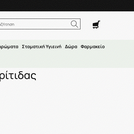
. Σαβ. 8:00π.μ.–14:30μ.μ
αζήτηση
ηρώματα
Στοματική Υγιεινή
Δώρα
Φαρμακείο
 Κυτταρίτιδας
ρίτιδας