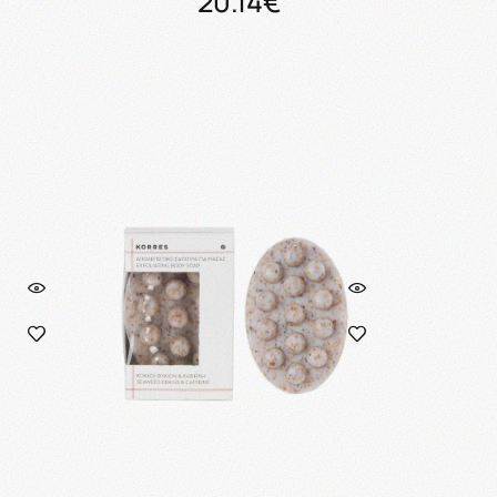
20.14€
ι
Προσθήκη στο καλάθι