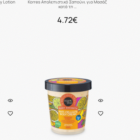
y Lotion
Korres Απολεπιστικό Σαπούνι για Μασάζ
κατά τη …
4.72€
ι
Προσθήκη στο καλάθι