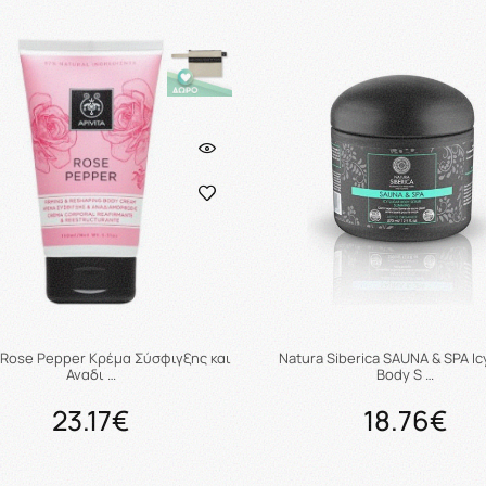
Προσθήκη στο καλάθι
Προσθήκη στο καλάθ
a Rose Pepper Κρέμα Σύσφιγξης και
Natura Siberica SAUNA & SPA Ic
Αναδι …
Body S …
23.17€
18.76€