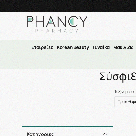
Τηλεφωνικές Παραγγελί
Εταιρείες
Korean Beauty
Γυναίκα
Μακιγιάζ
Αρχική
/
Σύσφιξ
Ταξινόμηση
Κατηγορίες