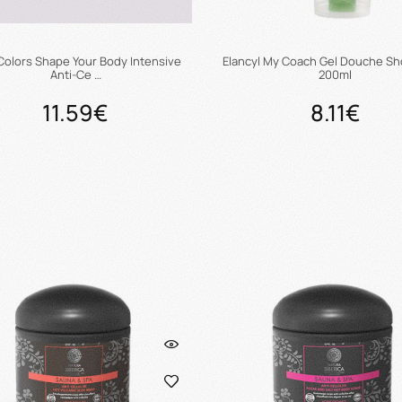
Colors Shape Your Body Intensive
Elancyl My Coach Gel Douche Sh
Anti-Ce …
200ml
11.59€
8.11€
Προσθήκη στο καλάθι
Προσθήκη στο καλάθ