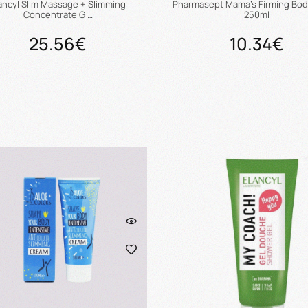
ancyl Slim Massage + Slimming
Pharmasept Mama's Firming Bod
Concentrate G …
250ml
25.56€
10.34€
Προσθήκη στο καλάθι
Προσθήκη στο καλάθ