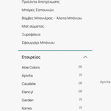
Προϊόντα Αποτρίχωσης
Μπάρες Σαπουνιών
Βόμβες Μπανιέρας - 'Αλατα Μπάνιου
Mist σώματος
Ξυραφάκια
Σφουγγάρι Μπάνιου
Εταιρείες
(5)
Aloe Colors
(1)
Apivita
Apivit
(2)
Caudalie
(2)
Elancyl
(1)
Garden
(1)
Korres