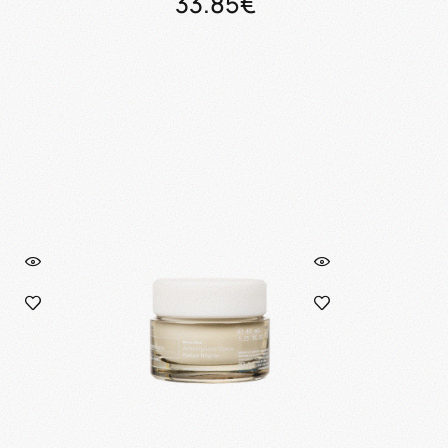
33.85€
ι
Προσθήκη στο καλάθι