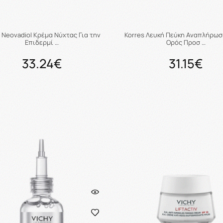
 Neovadiol Κρέμα Νύχτας Για την
Korres Λευκή Πεύκη Aναπλήρω
Επιδερμί …
Oρός Προσ …
33.24€
31.15€
Προσθήκη στο καλάθι
Προσθήκη στο καλάθ