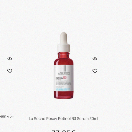
ι
Προσθήκη στο καλάθι
ream 45+
La Roche Posay Retinol Β3 Serum 30ml