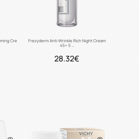
irming Cre
Frezyderm Anti-Wrinkle Rich Night Cream
45+ 5 …
28.32€
ι
Προσθήκη στο καλάθι