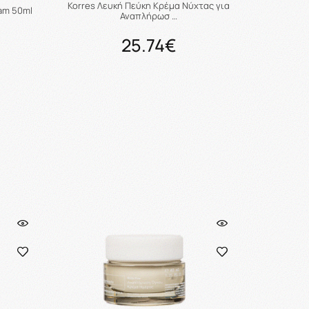
Korres Λευκή Πεύκη Κρέμα Νύχτας για
am 50ml
Αναπλήρωσ …
25.74€
ι
Προσθήκη στο καλάθι