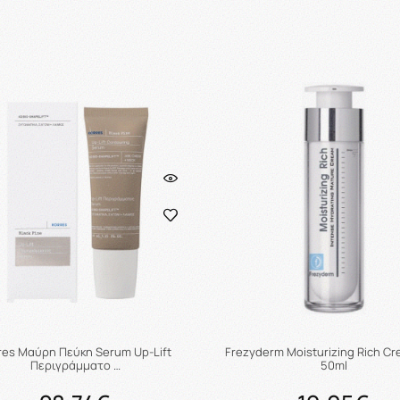
Προσθήκη στο καλάθι
Προσθήκη στο καλάθ
res Μαύρη Πεύκη Serum Up-Lift
Frezyderm Moisturizing Rich C
Περιγράμματο …
50ml