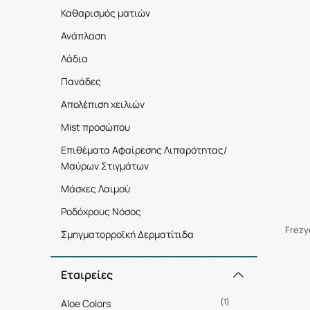
Καθαρισμός ματιών
Ανάπλαση
Λάδια
Πανάδες
Απολέπιση χειλιών
Mist προσώπου
Επιθέματα Αφαίρεσης Λιπαρότητας/
Μαύρων Στιγμάτων
Μάσκες Λαιμού
Ροδόχρους Νόσος
Frezy
Σμηγματορροϊκή Δερματίτιδα
Εταιρείες
(1)
Aloe Colors