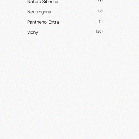
(3)
Natura Siberica
(2)
Neutrogena
(1)
Panthenol Extra
(20)
Vichy