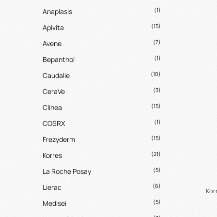
(1)
Anaplasis
(15)
Apivita
(7)
Avene
(1)
Bepanthol
(10)
Caudalie
(3)
CeraVe
(15)
Clinea
(1)
COSRX
(15)
Frezyderm
(21)
Korres
(5)
La Roche Posay
(6)
Lierac
Kor
(5)
Medisei