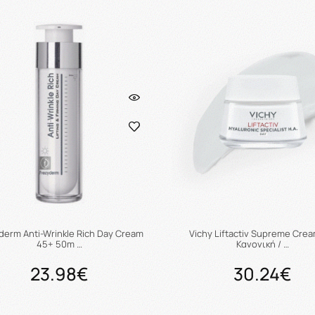
Προσθήκη στο καλάθι
Προσθήκη στο καλάθ
derm Anti-Wrinkle Rich Day Cream
Vichy Liftactiv Supreme Crea
45+ 50m …
Κανονική / …
23.98€
30.24€