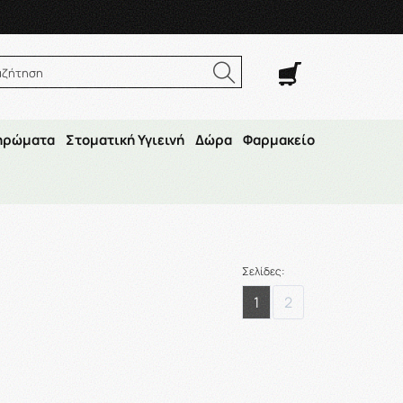
. Σαβ. 8:00π.μ.–14:30μ.μ
αζήτηση
ηρώματα
Στοματική Υγιεινή
Δώρα
Φαρμακείο
σφιξη
Σελίδες:
1
2