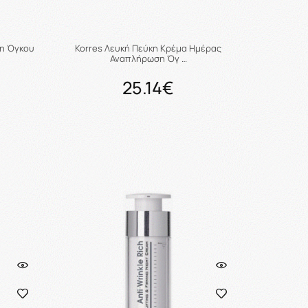
ση Όγκου
Korres Λευκή Πεύκη Κρέμα Ημέρας
Αναπλήρωση Όγ …
25.14€
ι
Προσθήκη στο καλάθι