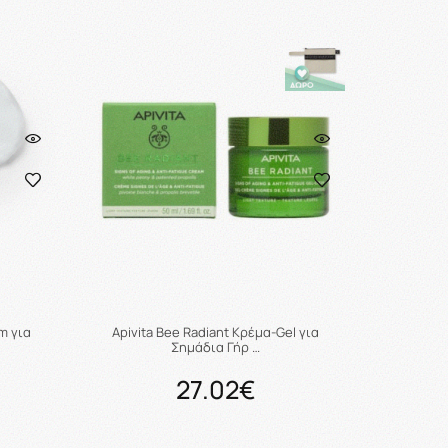
ι
Προσθήκη στο καλάθι
m για
Apivita Bee Radiant Κρέμα-Gel για
Σημάδια Γήρ …
27.02€