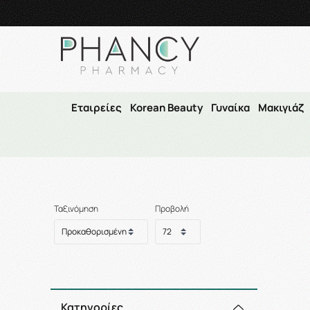
Τηλεφωνικές Παραγγελί
Εταιρείες
Korean Beauty
Γυναίκα
Μακιγιάζ
Αρ
Ταξινόμηση
Προβολή
Κατηγορίες