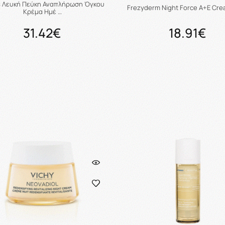
s Λευκή Πεύκη Αναπλήρωση Όγκου
Frezyderm Night Force A+E Cre
Κρέμα Ημέ …
31.42€
18.91€
Προσθήκη στο καλάθι
Προσθήκη στο καλάθ