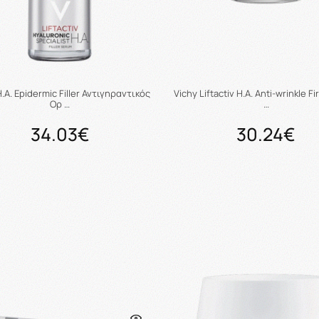
.A. Epidermic Filler Αντιγηραντικός
Vichy Liftactiv H.A. Anti-wrinkle F
Ορ …
…
34.03€
30.24€
Προσθήκη στο καλάθι
Προσθήκη στο καλάθ