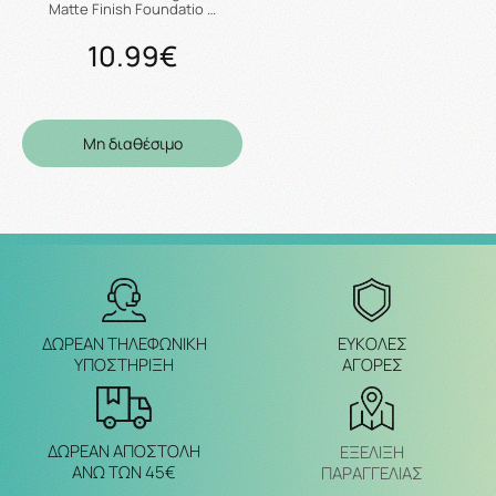
Matte Finish Foundatio …
10.99€
Μη διαθέσιμο
ΔΩΡΕΑΝ ΤΗΛΕΦΩΝΙΚΗ
ΕΥΚΟΛΕΣ
ΥΠΟΣΤΗΡΙΞΗ
ΑΓΟΡΕΣ
ΔΩΡΕΑΝ ΑΠΟΣΤΟΛΗ
ΕΞΈΛΙΞΗ
ΑΝΩ ΤΩΝ 45€
ΠΑΡΑΓΓΕΛΙΑΣ