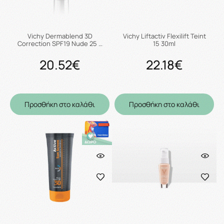
Vichy Dermablend 3D
Vichy Liftactiv Flexilift Teint
Correction SPF19 Nude 25 …
15 30ml
20.52€
22.18€
Προσθήκη στο καλάθι
Προσθήκη στο καλάθι