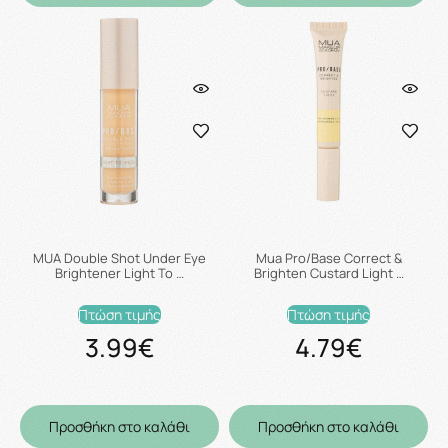
MUA Double Shot Under Eye
Mua Pro/Base Correct &
Brightener Light To …
Brighten Custard Light …
Πτώση τιμής
Πτώση τιμής
3.99€
4.79€
Προσθήκη στο καλάθι
Προσθήκη στο καλάθι