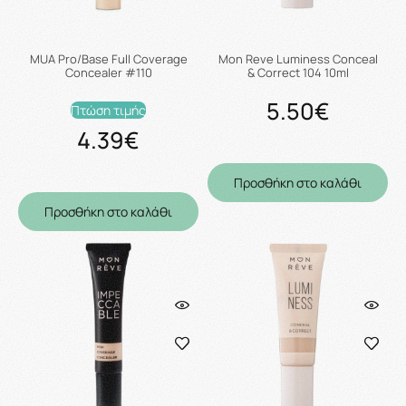
MUA Pro/Base Full Coverage
Mon Reve Luminess Conceal
Concealer #110
& Correct 104 10ml
5.50€
Πτώση τιμής
4.39€
Προσθήκη στο καλάθι
Προσθήκη στο καλάθι