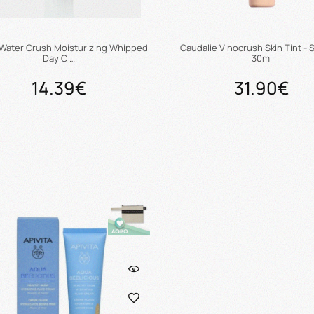
 Water Crush Moisturizing Whipped
Caudalie Vinocrush Skin Tint - 
Day C …
30ml
14.39€
31.90€
Προσθήκη στο καλάθι
Προσθήκη στο καλάθ