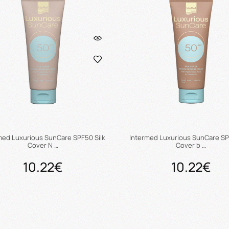
med Luxurious SunCare SPF50 Silk
Intermed Luxurious SunCare SP
Cover N …
Cover b …
10.22€
10.22€