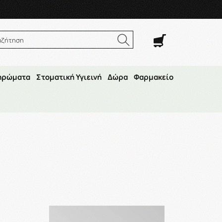
. Σαβ. 8:00π.μ.–14:30μ.μ
αζήτηση
ηρώματα
Στοματική Υγιεινή
Δώρα
Φαρμακείο