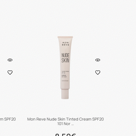
ι
Προσθήκη στο καλάθι
am SPF20
Mon Reve Nude Skin Tinted Cream SPF20
101 Nor …