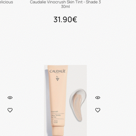
licious
Caudalie Vinocrush Skin Tint - Shade 3
30ml
31.90€
ι
Προσθήκη στο καλάθι