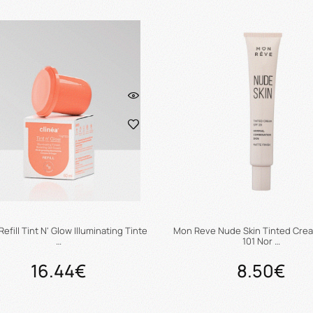
Προσθήκη στο καλάθι
Προσθήκη στο καλάθ
Refill Tint N' Glow Illuminating Tinte
Mon Reve Nude Skin Tinted Cre
…
101 Nor …
16.44€
8.50€