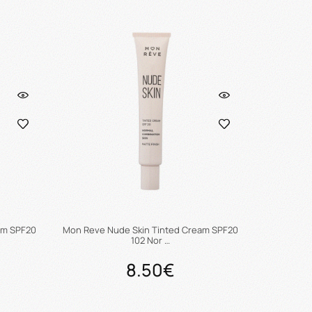
ι
Προσθήκη στο καλάθι
am SPF20
Mon Reve Nude Skin Tinted Cream SPF20
102 Nor …
8.50€