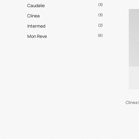
(3)
Caudalie
(3)
Clinea
(2)
Intermed
(6)
Mon Reve
Clinea 