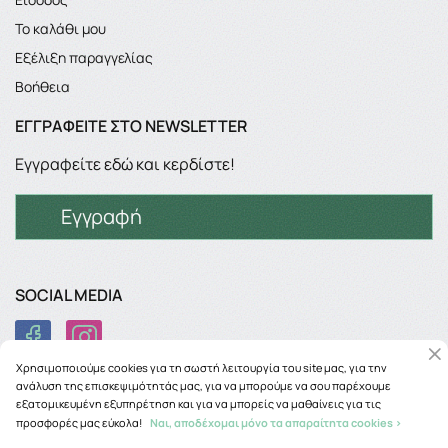
Το καλάθι μου
Εξέλιξη παραγγελίας
Βοήθεια
ΕΓΓΡΑΦΕΊΤΕ ΣΤΟ NEWSLETTER
Εγγραφείτε εδώ και κερδίστε!
Εγγραφή
SOCIAL MEDIA
Χρησιμοποιούμε cookies για τη σωστή λειτουργία του site μας, για την
ανάλυση της επισκεψιμότητάς μας, για να μπορούμε να σου παρέχουμε
εξατομικευμένη εξυπηρέτηση και για να μπορείς να μαθαίνεις για τις
προσφορές μας εύκολα!
Ναι, αποδέχομαι μόνο τα απαραίτητα cookies >
Copyright © 2026
phancy.gr